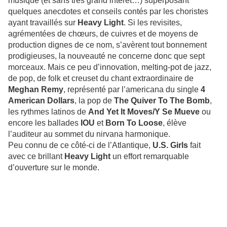
musique (et sans très grand intérêt…) superposant
quelques anecdotes et conseils contés par les choristes
ayant travaillés sur
Heavy Light
. Si les revisites,
agrémentées de chœurs, de cuivres et de moyens de
production dignes de ce nom, s’avèrent tout bonnement
prodigieuses, la nouveauté ne concerne donc que sept
morceaux. Mais ce peu d’innovation, melting-pot de jazz,
de pop, de folk et creuset du chant extraordinaire de
Meghan Remy
, représenté par l’americana du single
4
American Dollars
, la pop de
The Quiver To The Bomb
,
les rythmes latinos de
And Yet It Moves/Y Se Mueve
ou
encore les ballades
IOU
et
Born To Loose
, élève
l’auditeur au sommet du nirvana harmonique.
Peu connu de ce côté-ci de l’Atlantique,
U.S. Girls
fait
avec ce brillant
Heavy Light
un effort remarquable
d’ouverture sur le monde.