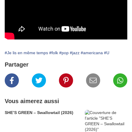
#Je lis en même temps
#folk
#pop
#jazz
#americana
#U
Partager
Vous aimerez aussi
SHE’S GREEN – Swallowtail (2026)