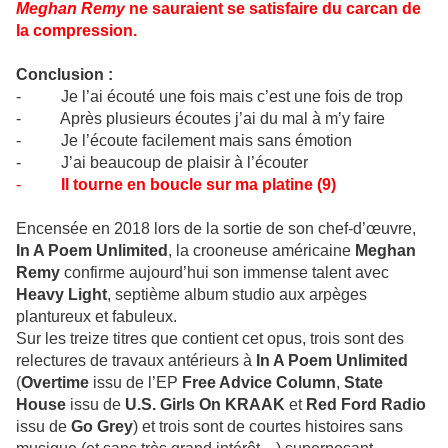
Meghan Remy
ne sauraient se satisfaire du carcan de
la compression.
Conclusion :
- Je l’ai écouté une fois mais c’est une fois de trop
- Après plusieurs écoutes j’ai du mal à m’y faire
- Je l’écoute facilement mais sans émotion
- J’ai beaucoup de plaisir à l’écouter
-
Il tourne en boucle sur ma platine (9)
Encensée en 2018 lors de la sortie de son chef-d’œuvre,
In A Poem Unlimited
, la crooneuse américaine
Meghan
Remy
confirme aujourd’hui son immense talent avec
Heavy Light
, septième album studio aux arpèges
plantureux et fabuleux.
Sur les treize titres que contient cet opus, trois sont des
relectures de travaux antérieurs à
In A Poem Unlimited
(
Overtime
issu de l’EP
Free Advice Column
,
State
House
issu de
U.S. Girls On KRAAK
et
Red Ford Radio
issu de
Go Grey
) et trois sont de courtes histoires sans