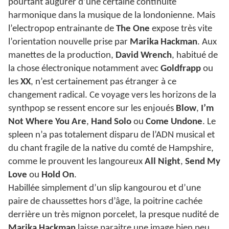
pourtant augurer d’une certaine continuité
harmonique dans la musique de la londonienne. Mais
l’electropop entrainante de
The One
expose très vite
l’orientation nouvelle prise par
Marika Hackman
. Aux
manettes de la production,
David Wrench
, habitué de
la chose électronique notamment avec
Goldfrapp
ou
les
XX
, n’est certainement pas étranger à ce
changement radical. Ce voyage vers les horizons de la
synthpop se ressent encore sur les enjoués
Blow
,
I’m
Not Where You Are
,
Hand Solo
ou
Come Undone
. Le
spleen n’a pas totalement disparu de l’ADN musical et
du chant fragile de la native du comté de Hampshire,
comme le prouvent les langoureux
All Night
,
Send My
Love
ou
Hold On
.
Habillée simplement d’un slip kangourou et d’une
paire de chaussettes hors d’âge, la poitrine cachée
derrière un très mignon porcelet, la presque nudité de
Marika Hackman
laisse paraitre une image bien peu