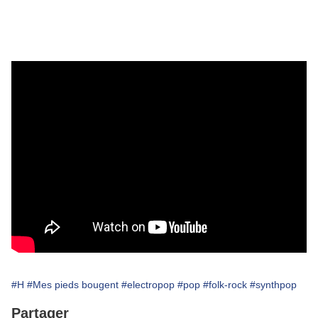
#H
#Mes pieds bougent
#electropop
#pop
#folk-rock
#synthpop
Partager