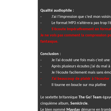
Qualité audiophile :
-
J’ai l’impression que c’est mon voisi
-
Le format MP3 n’altérera pas trop l’
-
S’écoute impérativement en forma
Je ne vois pas comment la compression pou
fantasque.
Conclusion :
-
Je l’ai écouté une fois mais c’est une 
-
Après plusieurs écoutes j’ai du mal à
-
Je l’écoute facilement mais sans ém
-
J’ai beaucoup de plaisir à l’écouter
-
Il tourne en boucle sur ma platine
Le sextette britannique
The Go! Team
égaye
cinquième album,
Semicircle
.
Le bien nommé
Mayday
démarre en trombe 