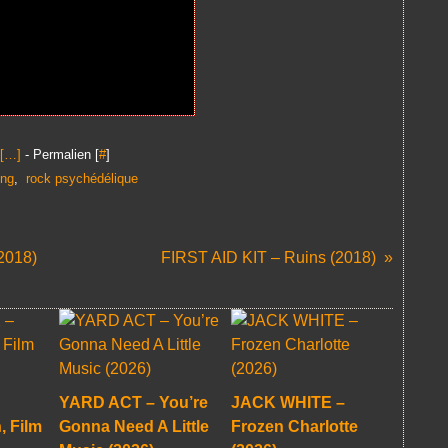
[
…
]
- Permalien [
#
]
ing
,
rock psychédélique
2018)
FIRST AID KIT – Ruins (2018)
YARD ACT – You’re
JACK WHITE –
, Film
Gonna Need A Little
Frozen Charlotte