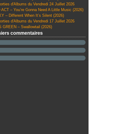
orties d'Albums du Vendredi 24 Juillet 2026
ACT – You’re Gonna Need A Little Music (2026)
Y – Different When It’s Silent (2026)
orties d'Albums du Vendredi 17 Juillet 2026
 GREEN – Swallowtail (2026)
iers commentaires