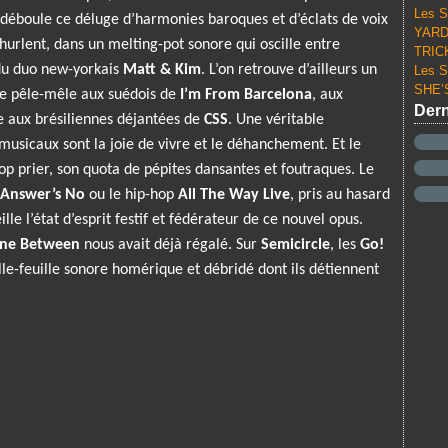
Les S
déboule ce déluge d’harmonies baroques et d’éclats de voix
YARD 
hurlent, dans un melting-pot sonore qui oscille entre
TRICK
 du duo new-yorkais
Matt & Kim
. L’on retrouve d’ailleurs un
Les S
SHE’S
nse pêle-mêle aux suédois de
I’m From Barcelona
, aux
Dern
 aux brésiliennes déjantées de
CSS
. Une véritable
 musicaux sont la joie de vivre et le déhanchement. Et le
op prier, son quota de pépites dansantes et foutraques. Le
 Answer’s No
ou le hip-hop
All The Way Live
, pris au hasard
le l’état d’esprit festif et fédérateur de ce nouvel opus.
ene Between
nous avait déjà régalé. Sur
Semicircle
, les
Go!
le-feuille sonore homérique et débridé dont ils détiennent