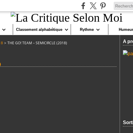
Classement alphabétique
Rythme
Humeur
A pr
18
>
THE GO! TEAM – SEMICIRCLE (2018)
)
Sort