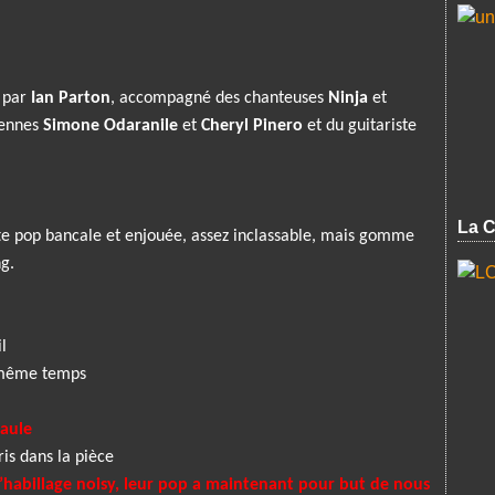
é par
Ian Parton
, accompagné des chanteuses
Ninja
et
iennes
Simone Odaranile
et
Cheryl Pinero
et du guitariste
La C
ette pop bancale et enjouée, assez inclassable, mais gomme
ing.
l
n même temps
paule
is dans la pièce
l’habillage noisy, leur pop a maintenant pour but de nous