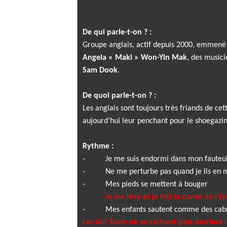
De qui parle-t-on ? :
Groupe anglais, actif depuis 2000, emmen
Angela « Maki » Won-Yin Mak
, des music
S
am Dook
.
De quoi parle-t-on ? :
Les anglais sont toujours très friands de c
aujourd’hui leur penchant pour le shoegaz
Rythme :
-
Je me suis endormi dans mon fauteui
-
Ne me perturbe pas quand je lis e
-
Mes pieds se mettent à bouger
-
Je me lève et je fais la danse de l’é
-
Mes enfants sautent comme des cabr
Les
Go! Team
ne se cachent plus derrière 