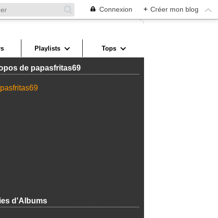
Connexion
+
Créer mon blog
s
Playlists
Tops
opos de papasfritas69
ies d'Albums