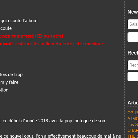
News
n qui écoute l’album
écoute
t non compressé (CD ou autre)
rrait restituer les mille détails de cette musique
Rec
fois de trop
 m’y faire
otion
Arti
OPUS
ATMO
 ce début d’année 2018 avec la pop loufoque de son
Les S
CHARL
ce nouvel opus, l’on a effectivement beaucoup de mal à ne
THE S