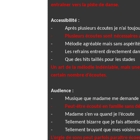
entrainer vers la piste de danse.
Accessibilité :
-
Après plusieurs écoutes je n’ai toujou
-
Plusieurs écoutes sont nécessaires 
-
Mélodie agréable mais sans aspérité
-
Les refrains entrent directement da
-
Que des hits taillés pour les stades
Un art de la mélodie indéniable, mais un
certain nombre d’écoutes.
Audience :
-
Musique que madame me demande d
-
Peut-être écouté en famille sans 
-
Madame s’en va quand je l’écoute
-
Tellement bizarre que je fais attentio
-
Tellement bruyant que mes voisins n
L’orgie de sons peut parfois paraitre écoe