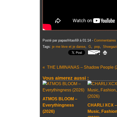
Posté par papasfritas69 à 01:14 -
Commentaires 
Tags:
je me lève et je danse
,
G
,
pop
,
Shoegaz
THE LIMINANAS – Shadow People (
Vous aimerez aussi :
ATMOS BLOOM –
Everythingness
CHARLI XCX –
(2026)
Music, Fashion