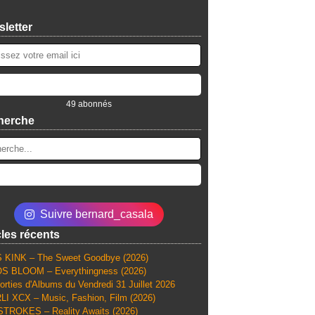
letter
49 abonnés
herche
Suivre bernard_casala
cles récents
 KINK – The Sweet Goodbye (2026)
S BLOOM – Everythingness (2026)
orties d'Albums du Vendredi 31 Juillet 2026
I XCX – Music, Fashion, Film (2026)
TROKES – Reality Awaits (2026)