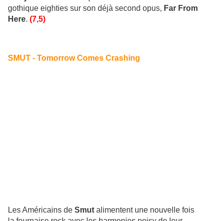
gothique eighties sur son déjà second opus,
Far From
Here
.
(7,5)
SMUT - Tomorrow Comes Crashing
Les Américains de
Smut
alimentent une nouvelle fois
la fournaise rock avec les harmonies noisy de leur