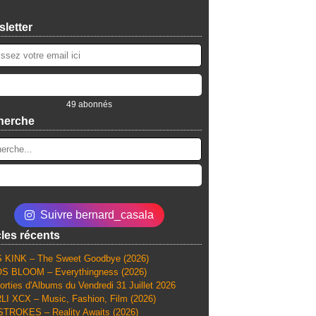
letter
49 abonnés
herche
Suivre bernard_casala
cles récents
 KINK – The Sweet Goodbye (2026)
S BLOOM – Everythingness (2026)
orties d'Albums du Vendredi 31 Juillet 2026
I XCX – Music, Fashion, Film (2026)
TROKES – Reality Awaits (2026)