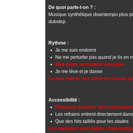
De quoi parle-t-on ? :
Musique synthétique downtempo plus pr
dubstep.
Rythme :
Je me suis endormi
Ne me perturbe pas quand je lis en
Mes pieds se mettent à bouger
Je me lève et je danse
Le duo injecte une dose de groove qui
Accessibilité :
Plusieurs écoutes sont nécessaire
Les refrains entrent directement dans
Que des hits taillés pour les stades
Les mélodies sont belles, mais quelq