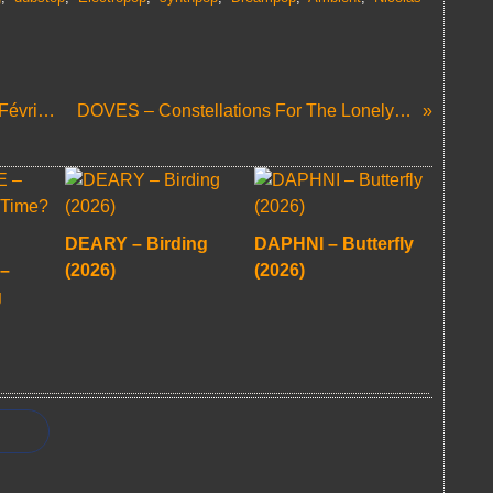
Les Sorties d'Albums du Vendredi 28 Février 2025
DOVES – Constellations For The Lonely (2025)
DEARY – Birding
DAPHNI – Butterfly
–
(2026)
(2026)
g