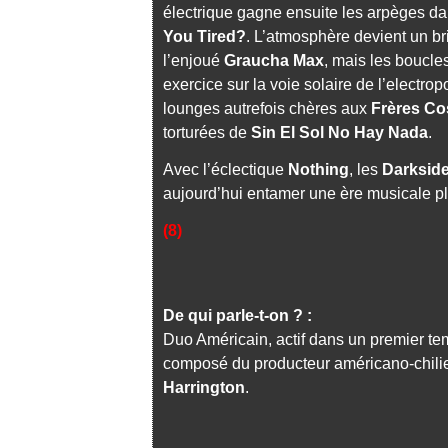
électrique gagne ensuite les arpèges d
You Tired?
. L’atmosphère devient un br
l’enjoué
Graucha Max
, mais les boucles
exercice sur la voie solaire de l’electr
lounges autrefois chères aux
Frères Co
torturées de
Sin El Sol No Hay Nada
.
Avec l’éclectique
Nothing
, les
Darksid
aujourd’hui entamer une ère musicale p
(8)
De qui parle-t-on ? :
Duo Américain, actif dans un premier t
composé du producteur américano-chil
Harrington
.