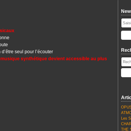
News
sicaux
sonne
oute
Rec
 d’être seul pour l’écouter
 musique synthétique devient accessible au plus
Arti
OPUS
ATMO
Les S
CHARL
THE S