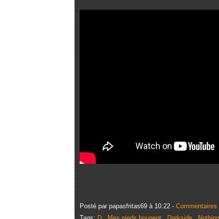
Posté par papasfritas69 à 10:22 -
Commentaires 
Tags:
D
,
Mes pieds bougent
,
Darkside
,
Nothin