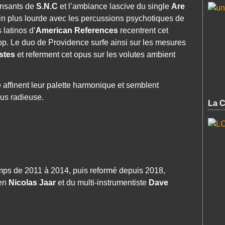
ansants de
S.N.C
et l’ambiance lascive du single
Are
in plus lourde avec les percussions psychotiques de
 latinos d’
American References
recentrent cet
opop. Le duo de Providence surfe ainsi sur les mesures
stes
et referment cet opus sur les volutes ambient
e
affinent leur palette harmonique et semblent
lus radieuse.
La C
emps de 2011 à 2014, puis reformé depuis 2018,
ien
Nicolas Jaar
et du multi-instrumentiste
Dave