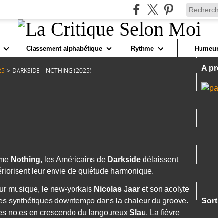
Classement alphabétique
Rythme
Humeur
A pr
25
>
DARKSIDE – NOTHING (2025)
lime
Nothing
, les Américains de
Darkside
délaissent
ériorisent leur envie de quiétude
harmonique.
eur musique, le new-yorkais
Nicolas Jaar
et son acolyte
les synthétiques downtempo dans la chaleur du groove.
Sort
 les notes en crescendo du langoureux
Slau
. La fièvre