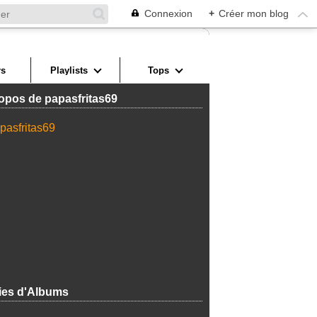
Connexion
+
Créer mon blog
s
Playlists
Tops
opos de papasfritas69
ies d'Albums