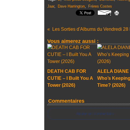
Jaar
,
Dave Harrington
,
Frères Costes
Vous aimerez aussi :
DEATH CAB FOR
ALELA DIANE 
CUTIE – I Built You A
Who’s Keepin
Tower (2026)
Time? (2026)
Commentaires
Ajouter un commentaire