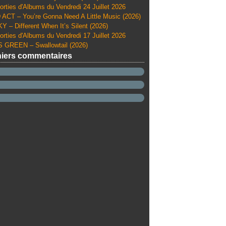
orties d'Albums du Vendredi 24 Juillet 2026
ACT – You’re Gonna Need A Little Music (2026)
Y – Different When It’s Silent (2026)
orties d'Albums du Vendredi 17 Juillet 2026
 GREEN – Swallowtail (2026)
iers commentaires