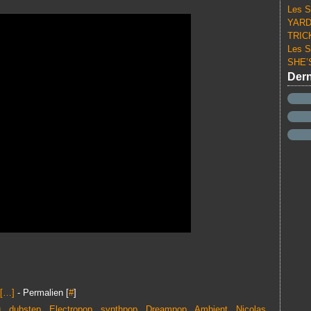
Les S
YARD 
TRICK
Les S
SHE’S
Dern
[
…
]
- Permalien [
#
]
g
,
dubstep
,
Electropop
,
synthpop
,
Dreampop
,
Ambient
,
Nicolas