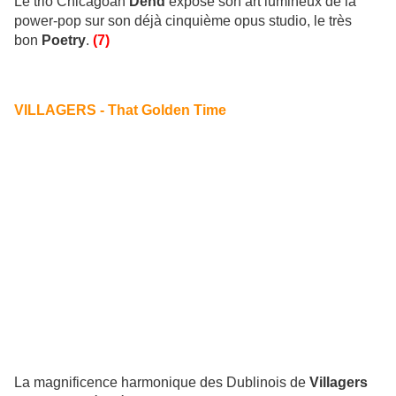
Le trio Chicagoan
Dehd
expose son art lumineux de la
power-pop sur son déjà cinquième opus studio, le très
bon
Poetry
.
(7)
VILLAGERS - That Golden Time
La magnificence harmonique des Dublinois de
Villagers