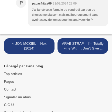
P
papasfritas69
21/09/2024 23:09
J'ai lancé cette formule du vendredi car trop de
choses me plaisent mais malheureusement sans
avoir assez de temps pour les analyser.<br />
< JON MCKIEL – Hex
ARAB STRAP – I’m Totally
(2024)
Fine With It Don’t Give A
Fuck Anymore (2024) >
Hébergé par Canalblog
Top articles
Pages
Contact
Signaler un abus
C.G.U.