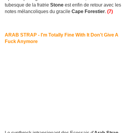
tubesque de la fratrie
Stone
est enfin de retour avec les
notes mélancoliques du gracile
Cape Forestier
.
(7)
ARAB STRAP - I'm Totally Fine With It Don't Give A
Fuck Anymore
Le synthrock intransigeant des Ecossais d'
Arab Strap