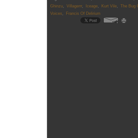
Ghinzu
,
Villagerrr
,
Iceage
,
Kurt Vile
,
The Bug 
Voices
,
Francis Of Delirium