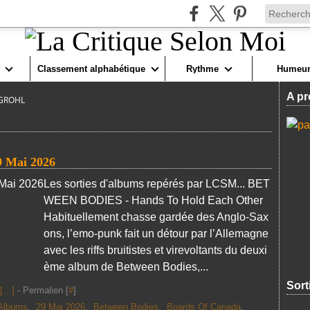
Classement alphabétique
Rythme
Humeur
A pr
 GROHL
9 Mai 2026
Les sorties d'albums repérés par LCSM... BET
WEEN BODIES - Hands To Hold Each Other
Habituellement chasse gardée des Anglo-Sax
ons, l’emo-punk fait un détour par l’Allemagne
avec les riffs bruitistes et virevoltants du deuxi
ème album de Between Bodies,...
Sort
[
…
]
- Permalien [
#
]
Albums
,
29 Mai 2026
,
Between Bodies
,
Boards Of Canada
,