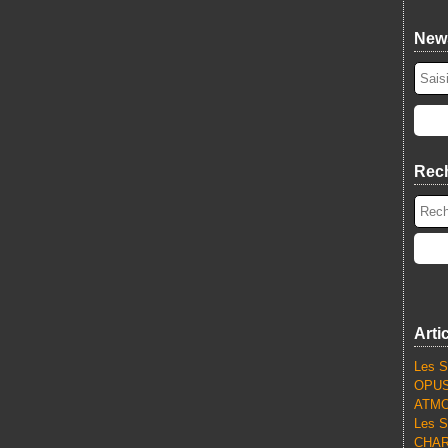
News
Rec
Arti
Les S
OPUS
ATMO
Les S
CHARL