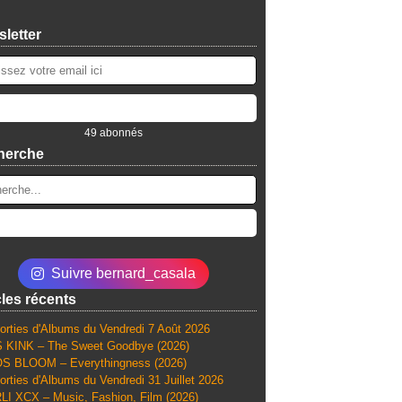
letter
49 abonnés
herche
Suivre bernard_casala
cles récents
orties d'Albums du Vendredi 7 Août 2026
 KINK – The Sweet Goodbye (2026)
S BLOOM – Everythingness (2026)
orties d'Albums du Vendredi 31 Juillet 2026
I XCX – Music, Fashion, Film (2026)