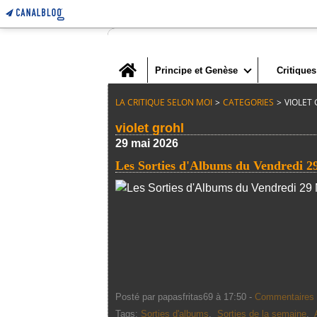
Home
Principe et Genèse
Critiques
LA CRITIQUE SELON MOI
>
CATEGORIES
>
VIOLET
violet grohl
29 mai 2026
Les Sorties d'Albums du Vendredi 2
Posté par papasfritas69 à 17:50 -
Commentaires 
Tags:
Sorties d'albums
,
Sorties de la semaine
,