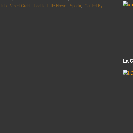
Club
,
Violet Grohl
,
Feeble Little Horse
,
Sparta
,
Guided By
La C