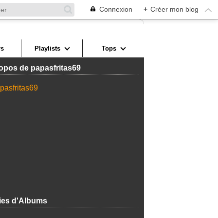
Connexion
+
Créer mon blog
s
Playlists
Tops
opos de papasfritas69
ies d'Albums