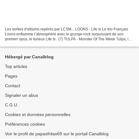
Les sorties d'albums repérés par LCSM... LOONS - Life Is Le trio Français
Loons enflamme l’atmosphère avec le grunge-rock surpuissant de son
premier opus, le furieux Life Is . (7) TULPA - Monster Of The Week Tulpa, le
quatuor de Leeds porté par le chant...
Hébergé par Canalblog
Top articles
Pages
Contact
Signaler un abus
C.G.U.
Cookies et données personnelles
Préférences cookies
Voir le profil de papasfritas69 sur le portail Canalblog