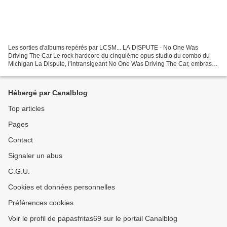
Les sorties d'albums repérés par LCSM... LA DISPUTE - No One Was
Driving The Car Le rock hardcore du cinquième opus studio du combo du
Michigan La Dispute, l’intransigeant No One Was Driving The Car, embrase
une nouvelle fois notre atmosphère. (7,5) BIG...
Hébergé par Canalblog
Top articles
Pages
Contact
Signaler un abus
C.G.U.
Cookies et données personnelles
Préférences cookies
Voir le profil de papasfritas69 sur le portail Canalblog