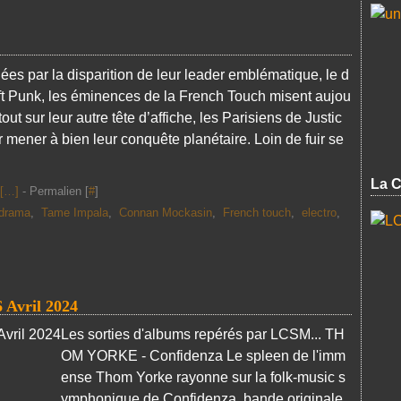
ées par la disparition de leur leader emblématique, le d
t Punk, les éminences de la French Touch misent aujou
tout sur leur autre tête d’affiche, les Parisiens de Justic
r mener à bien leur conquête planétaire. Loin de fuir se
La C
[
…
]
- Permalien [
#
]
drama
,
Tame Impala
,
Connan Mockasin
,
French touch
,
electro
,
 Avril 2024
Les sorties d'albums repérés par LCSM... TH
OM YORKE - Confidenza Le spleen de l'imm
ense Thom Yorke rayonne sur la folk-music s
ymphonique de Confidenza, bande originale