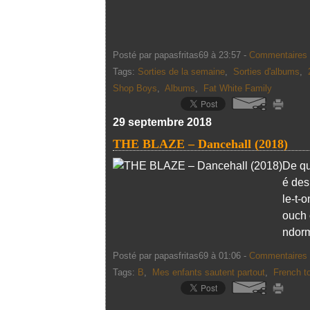
Posté par papasfritas69 à 23:57 -
Commentaires 
Tags:
Sorties de la semaine
,
Sorties d'albums
,
Shop Boys
,
Albums
,
Fat White Family
29 septembre 2018
THE BLAZE – Dancehall (2018)
De qu
é des
le-t-
ouch 
ndorm
Posté par papasfritas69 à 01:06 -
Commentaires 
Tags:
B
,
Mes enfants sautent partout
,
French t