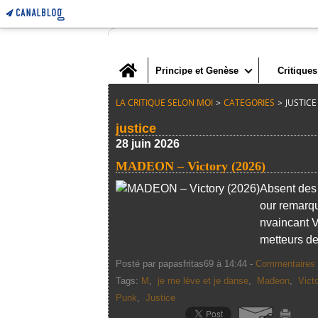
Home
Principe et Genèse
Critiques
LA CRITIQUE SELON MOI
>
CATEGORIES
>
JUSTICE
justice
28 juin 2026
MADEON – Victory (2026)
Absent des
our remarqu
nvaincant V
metteurs de 
Posté par papasfritas69 à 14:44 -
Commentaires 
Tags:
M
,
je me lève et je danse
,
Madeon
,
Vict
Punk
,
Justice