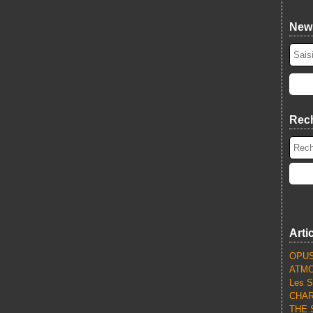
News
Rec
Arti
OPUS
ATMO
Les S
CHARL
THE S