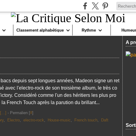
Classement alphabétique
Rythme
Humeur
A pr
 bacs depuis sept longues années, Madeon signe un ret
é avec l'electro-rock de son troisième album, le très co
ictory. Considéré comme l'un des héritiers les plus pro
la French Touch après la parution du brillant...
[
…
]
- Permalien [
#
]
ory
,
Electro
,
electro-rock
,
House-music
,
French touch
,
Daft
Sort