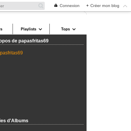
Connexion
+
Créer mon blog
s
Playlists
Tops
opos de papasfritas69
ies d'Albums