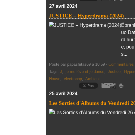
27 avril 2024
JUSTICE – Hyperdrama (2024)
Ébranl
uo Daf
rd’hui 
e, pou
s...
Posté par papasfritas69 à 10:59 -
Commentaires 
Tags:
J
,
je me lève et je danse
,
Justice
,
Hyper
House
,
electropop
,
Ambient
25 avril 2024
Les Sorties d'Albums du Vendredi 26