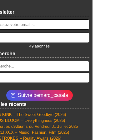
letter
49 abonnés
herche
Suivre bernard_casala
cles récents
 KINK – The Sweet Goodbye (2026)
S BLOOM – Everythingness (2026)
orties d'Albums du Vendredi 31 Juillet 2026
I XCX – Music, Fashion, Film (2026)
TROKES – Reality Awaits (2026)