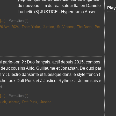
du nouveau film du réalisateur Italien Daniele
Play
Luchetti. (8) JUSTICE - Hyperdrama Absent...
[
…
]
- Permalien [
#
]
26 Avril 2024
,
Thom Yorke
,
Justice
,
St. Vincent
,
The Darts
,
Pet
i parle-t-on ? : Duo français, actif depuis 2015, compos
 deux cousins Alric, Guillaume et Jonathan. De quoi par
on ? : Electro dansante et tubesque dans le style french t
cher aux Daft Punk et à Justice. Rythme : - Je me suis e
i...
[
…
]
- Permalien [
#
]
ouch
,
electro
,
Daft Punk
,
Justice