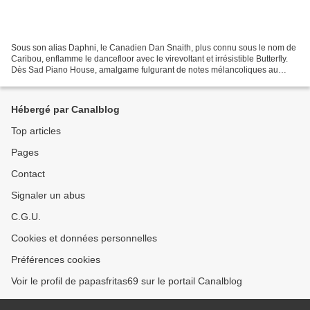
Sous son alias Daphni, le Canadien Dan Snaith, plus connu sous le nom de
Caribou, enflamme le dancefloor avec le virevoltant et irrésistible Butterfly.
Dès Sad Piano House, amalgame fulgurant de notes mélancoliques au
piano et de beats syncopés, le natif...
Hébergé par Canalblog
Top articles
Pages
Contact
Signaler un abus
C.G.U.
Cookies et données personnelles
Préférences cookies
Voir le profil de papasfritas69 sur le portail Canalblog