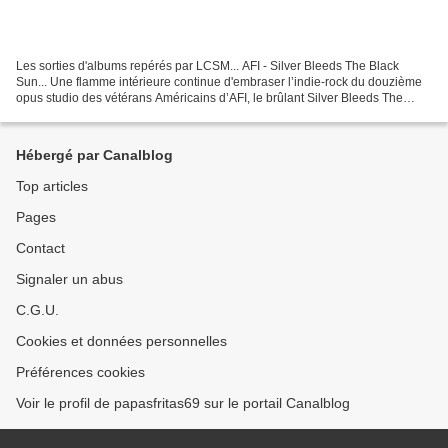
Les sorties d'albums repérés par LCSM... AFI - Silver Bleeds The Black
Sun... Une flamme intérieure continue d'embraser l’indie-rock du douzième
opus studio des vétérans Américains d’AFI, le brûlant Silver Bleeds The
Black Sun... (8) MARTA - Out The Way...
Hébergé par Canalblog
Top articles
Pages
Contact
Signaler un abus
C.G.U.
Cookies et données personnelles
Préférences cookies
Voir le profil de papasfritas69 sur le portail Canalblog