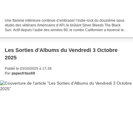
Une flamme intérieure continue d’embraser l’indie-rock du douzième opus
studio des vétérans Américains d’AFI, le brûlant Silver Bleeds The Black
Sun. Actif depuis l’aube des années 90, le combo Californien a traversé les
âges sans se soucier des bouleversements...
Les Sorties d'Albums du Vendredi 3 Octobre
2025
Publié le 03/10/2025 à 17:36
Par
papasfritas69