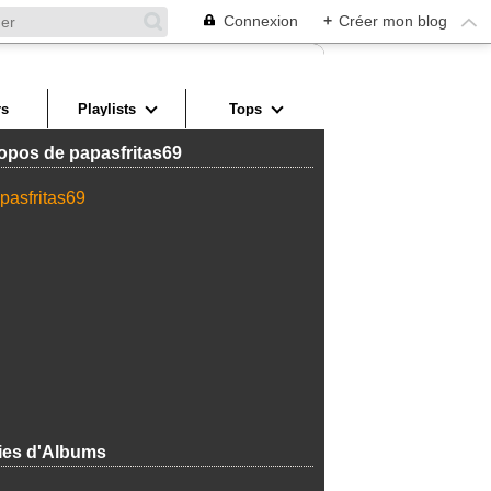
Connexion
+
Créer mon blog
s
Playlists
Tops
opos de papasfritas69
ies d'Albums