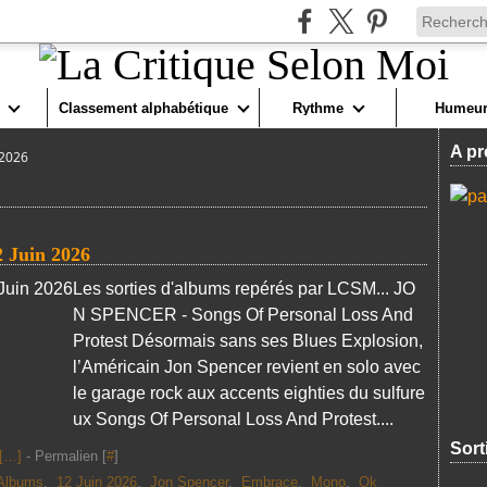
Classement alphabétique
Rythme
Humeur
A pr
 2026
2 Juin 2026
Les sorties d'albums repérés par LCSM... JO
N SPENCER - Songs Of Personal Loss And
Protest Désormais sans ses Blues Explosion,
l’Américain Jon Spencer revient en solo avec
le garage rock aux accents eighties du sulfure
ux Songs Of Personal Loss And Protest....
Sort
[
…
]
- Permalien [
#
]
Albums
,
12 Juin 2026
,
Jon Spencer
,
Embrace
,
Mono
,
Ok