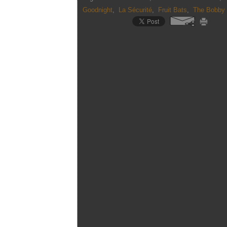
Goodnight
,
La Sécurité
,
Fruit Bats
,
The Bobby