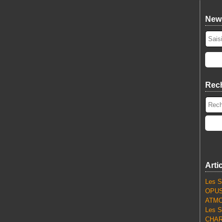
News
Rec
Arti
Les S
OPUS
ATMO
Les S
CHARL