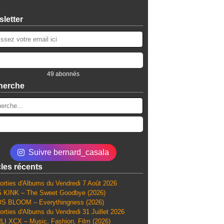
letter
49 abonnés
herche
Suivre bernard_casala
cles récents
orties d'Albums du Vendredi 7 Août 2026
 KINK – The Sweet Goodbye (2026)
S BLOOM – Everythingness (2026)
orties d'Albums du Vendredi 31 Juillet 2026
I XCX – Music, Fashion, Film (2026)