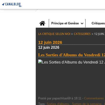
Home
Principe et Genèse
Critiques
LA CRITIQUE SELON MOI
>
CATEGORIES
>
12 JUIN
12 juin 2026
12 juin 2026
Les Sorties d'Albums du Vendredi 1
Posté par papasfritas69 à 18:11 -
Commentaires 
Tags:
Sorties d'albums
,
Sorties de la semaine
,