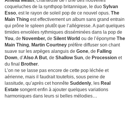
Amelia Meath
, chanteuse de l’une des nouvelles
coqueluches de la synthpop britannique, le duo
Sylvan
Esso
, est le rayon de soleil pop de ce nouvel opus.
The
Main Thing
est effectivement un album sans grand entrain
qui prône le spleen plutôt que l’allégresse. A part quelques
timides envolées rythmiques disséminées dans la pop de
You
, de
November,
de
Silent World
ou de l’éponyme
The
Main Thing
,
Martin Courtney
préfère diffuser son chant
suave sur les arpèges alanguis de
Gone
, de
Falling
Down
, d’
Also A But
, de
Shallow Sun
, de
Procession
et
du final
Brother
.
L’on ne se lasse pas encore de cette pop léchée et
aérienne, mais il faudrait toutefois, sous peine de
lassitude, qu’après cet honnête
Suddenly
, les
Real
Estate
songent enfin à ajouter quelques variations
harmoniques dans leurs si belles mélodies…