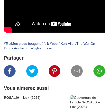
#R
#Mes pieds bougent
#folk
#pop
#Kurt Vile
#The War On
Drugs
#indie-pop
#Sylvan Esso
Partager
Vous aimerez aussi
ROSALÍA – Lux (2025)