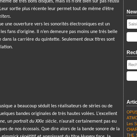
même de très bons disques, mais ils n’ont bien sur pas réussi
 Leur sortie plus récente leur permet tout de même d’être
News
elters
.
ue une ouverture vers les sonorités électroniques est un
es fans d’origine. Il n’en demeure pas moins une très belle
e dans la carrière du quintette. Seulement deux titres sont
lation.
Rec
Arti
sique a beaucoup séduit les réalisateurs de séries ou de
OPUS
elques bandes originales de très hautes volées. L’excellent
ATMO
ne, un portrait du XXIe siècle
, n’aurait certainement pas eu
Les S
ues de nos écossais. Que dire alors de la bande sonore de la
CHARL
THE S
e gimmick répétitif et angoissant du titre
Hungry face
, la