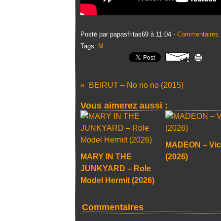
Posté par papasfritas69 à 11:04 -
Commentaires 
Tags:
M
BEIRUT – No no no (2015)
Vous aimerez aussi :
MADEON – Vic
MARY IN THE
(2026)
JUNKYARD – Role
Model Hermit (2026)
Commentaires