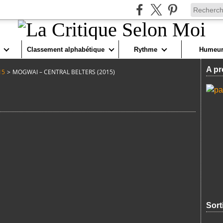
Classement alphabétique
Rythme
Humeur
A pr
15
>
MOGWAI – CENTRAL BELTERS (2015)
Sort