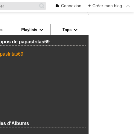
Connexion
+
Créer mon blog
s
Playlists
Tops
opos de papasfritas69
ies d'Albums