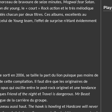
morceau de bravoure de seize minutes,
Mogwai fear Satan
.
Play
n die young
, le « court »
Rock action
et le très mélodique
tés chacun par deux titres. Ces albums, excellents au
celui de
Young team
, l’effet de surprise n’étant évidemment
sorti en 2006, se taille la part du lion puisque pas moins de
 cette compilation. Il faut dire que les originaires de
pus qui oscille entre le post-rock originel et une tendance
iques
Friend of the night
et
Travel is dangerous
.
Mr Beast
orgue de la carrière du groupe.
ouveau aussi haut.
The hawk is howling
et
Hardcore will never