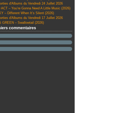
orties d'Albums du Vendredi 24 Juillet 2026
ACT – You’re Gonna Need A Little Music (2026)
Y – Different When It’s Silent (2026)
orties d'Albums du Vendredi 17 Juillet 2026
 GREEN – Swallowtail (2026)
iers commentaires