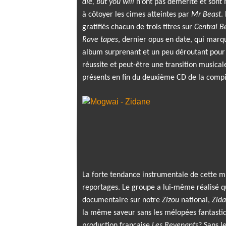
die, but you will
n’ont pas démérité et sont 
à côtoyer les cimes atteintes par
Mr Beast
.
gratifiés chacun de trois titres sur
Central B
Rave tapes
, dernier opus en date, qui marq
album surprenant et un peu déroutant pour l
réussite et peut-être une transition musical
présents en fin du deuxième CD de la compi
La forte tendance instrumentale de cette mu
reportages. Le groupe a lui-même réalisé qu
documentaire sur notre
Zizou
national,
Zida
la même saveur sans les mélopées fantastiq
production française
Les Revenants
? Sans l