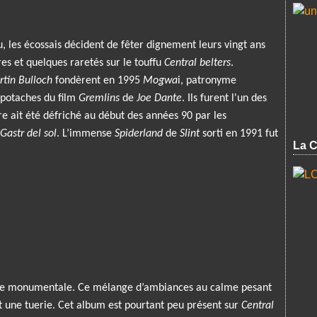
, les écossais décident de fêter dignement leurs vingt ans
res et quelques raretés sur le touffu
Central belters
.
tin Bulloch
fondèrent en 1995
Mogwa
i, patronyme
 potaches du film
Gremlins
de
Joe Dante
. Ils furent l'un des
re ait été défriché au début des années 90 par les
Gastr del sol
. L’immense
Spiderland
de
Slint
sorti en 1991 fut
La C
que monumentale. Ce mélange d’ambiances au calme pesant
t une tuerie. Cet album est pourtant peu présent sur
Central