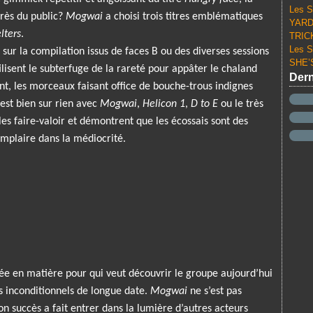
Les S
près du public?
Mogwai
a choisi trois titres emblématiques
YARD 
lters
.
TRICK
Les S
sur la compilation issus de faces B ou des diverses sessions
SHE’S
isent le subterfuge de la rareté pour appâter le chaland
Dern
nt, les morceaux faisant office de bouche-trous indignes
 est bien sur rien avec
Mogwai
,
Helicon 1
,
D to E
ou le très
es faire-valoir et démontrent que les écossais sont des
omplaire dans la médiocrité.
ée en matière pour qui veut découvrir le groupe aujourd’hui
es inconditionnels de longue date.
Mogwai
ne s’est pas
n succès a fait entrer dans la lumière d’autres acteurs