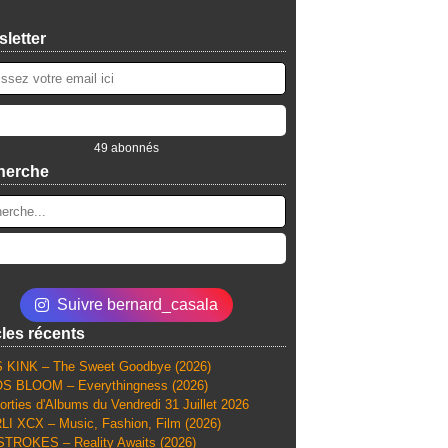
letter
49 abonnés
herche
Suivre bernard_casala
cles récents
 KINK – The Sweet Goodbye (2026)
S BLOOM – Everythingness (2026)
orties d'Albums du Vendredi 31 Juillet 2026
I XCX – Music, Fashion, Film (2026)
TROKES – Reality Awaits (2026)