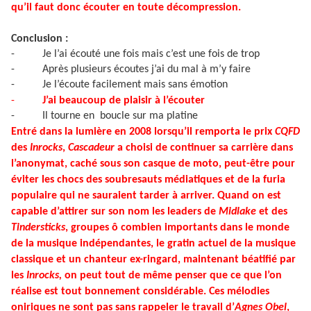
qu’il faut donc écouter en toute décompression.
Conclusion :
-
Je l’ai écouté une fois mais c’est une fois de trop
-
Après plusieurs écoutes j’ai du mal à m’y faire
-
Je l’écoute facilement mais sans émotion
-
J’ai beaucoup de plaisir à l’écouter
-
Il tourne en boucle sur ma platine
Entré dans la lumière en 2008 lorsqu’il remporta le prix
CQFD
des
Inrocks
,
Cascadeur
a choisi de continuer sa carrière dans
l’anonymat, caché sous son casque de moto, peut-être pour
éviter les chocs des soubresauts médiatiques et de la furia
populaire qui ne sauraient tarder à arriver. Quand on est
capable d’attirer sur son nom les leaders de
Midlake
et des
Tindersticks
, groupes ô combien importants dans le monde
de la musique indépendantes, le gratin actuel de la musique
classique et un chanteur ex-ringard, maintenant béatifié par
les
Inrocks,
on peut tout de même penser que ce que l’on
réalise est tout bonnement considérable. Ces mélodies
oniriques ne sont pas sans rappeler le travail d’
Agnes Obel
,