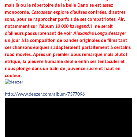
mais là ou le répertoire de la belle Danoise est assez
monocorde,
Cascadeur
explore d’autres contrées, d’autres
sons, pour se rapprocher parfois de ses compatriotes,
Air
,
notamment sur l’album
10 000 hz legend
. Il ne serait
d’ailleurs pas surprenant de voir
Alexandre Longo
s’essayer
un jour à la composition de bandes originales de films tant
ces chansons épiques s’adapteraient parfaitement à certains
road movies. Après un premier opus remarqué mais plutôt
étriqué, la pieuvre humaine déplie enfin ses tentacules et
nous plonge dans un bain de jouvence sucré et haut en
couleur.
http://www.deezer.com/album/7377096