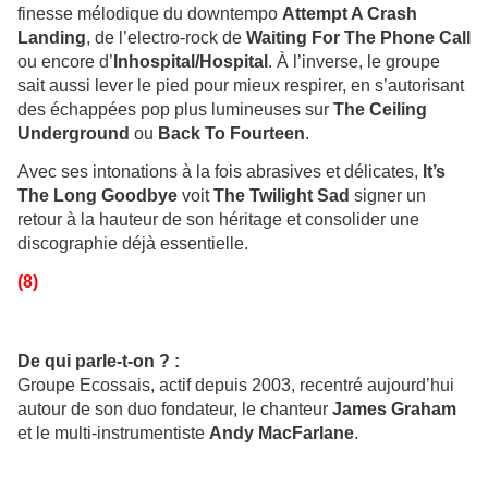
finesse mélodique du downtempo
Attempt A Crash
Landing
, de l’electro-rock de
Waiting For The Phone Call
ou encore d’
Inhospital/Hospital
. À l’inverse, le groupe
sait aussi lever le pied pour mieux respirer, en s’autorisant
des échappées pop plus lumineuses sur
The Ceiling
Underground
ou
Back To Fourteen
.
Avec ses intonations à la fois abrasives et délicates,
It’s
The Long Goodbye
voit
The Twilight Sad
signer un
retour à la hauteur de son héritage et consolider une
discographie déjà essentielle.
(8)
De qui parle-t-on ? :
Groupe Ecossais, actif depuis 2003, recentré aujourd’hui
autour de son duo fondateur, le chanteur
James Graham
et le multi-instrumentiste
Andy MacFarlane
.