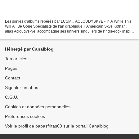
Les sorties d'albums repérés par LCSM... ACLOUDYSKYE - In A While This
Will All Be Gone Spécialiste de l’art graphique, l’Américain Skye Kothari,
alias Acloudyskye, accompagne ses univers singuliers de l'indie-rock inspiré
de son sixième album, In A While...
Hébergé par Canalblog
Top articles
Pages
Contact
Signaler un abus
C.G.U.
Cookies et données personnelles
Préférences cookies
Voir le profil de papasfritas69 sur le portail Canalblog