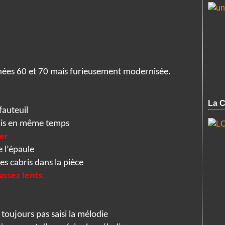
nées 60 et 70 mais furieusement modernisée.
La C
fauteuil
lis en même temps
er
e l’épaule
s cabris dans la pièce
ssez lents.
 toujours pas saisi la mélodie