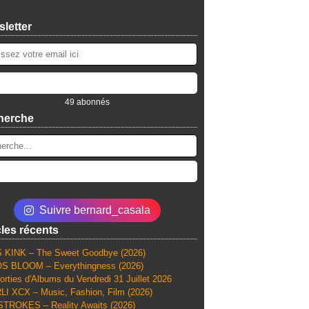
letter
49 abonnés
herche
Suivre bernard_casala
cles récents
 KINK – The Sweet Goodbye (2026)
S BLOOM – Everythingness (2026)
orties d'Albums du Vendredi 31 Juillet 2026
I XCX – Music, Fashion, Film (2026)
TROKES – Reality Awaits (2026)