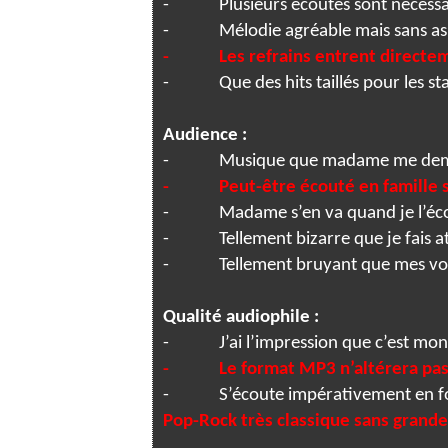
-
Plusieurs écoutes sont nécessa
-
Mélodie agréable mais sans as
-
Les refrains entrent directe
-
Que des hits taillés pour les st
Audience :
-
Musique que madame me dem
-
Peut-être écouté en famille
-
Madame s’en va quand je l’éc
-
Tellement bizarre que je fais a
-
Tellement bruyant que mes voi
Qualité audiophile :
-
J’ai l’impression que c’est mon
-
Le format MP3 n’altérera pas
-
S’écoute impérativement en 
Pop-Rock très classique sans grand