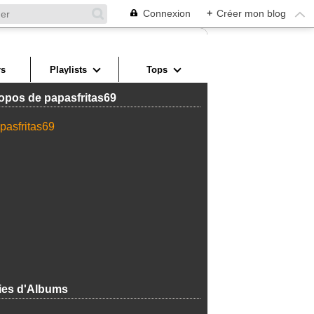
Connexion
+
Créer mon blog
s
Playlists
Tops
opos de papasfritas69
ies d'Albums