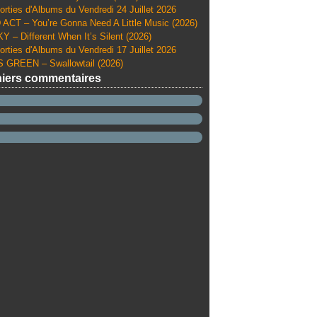
orties d'Albums du Vendredi 24 Juillet 2026
ACT – You’re Gonna Need A Little Music (2026)
Y – Different When It’s Silent (2026)
orties d'Albums du Vendredi 17 Juillet 2026
 GREEN – Swallowtail (2026)
iers commentaires