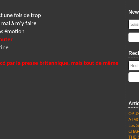
News
st une fois de trop
 mal à m’y faire
ans émotion
couter
tine
Rec
é par la presse britannique, mais tout de même
Arti
OPUS
ATMO
Les S
CHARL
THE S