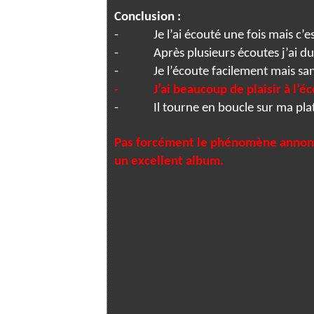
Conclusion :
-
Je l’ai écouté une fois mais c’e
-
Après plusieurs écoutes j’ai du
-
Je l’écoute facilement mais s
-
J’ai beaucoup de plaisir à l’é
-
Il tourne en boucle sur ma pla
Pas forcément le phénomène annonc
un excellent album.