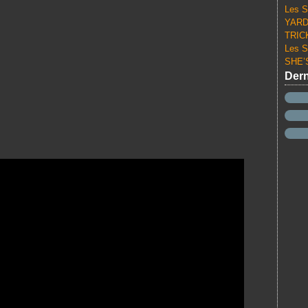
Les S
YARD 
TRICK
Les S
SHE’S
Dern