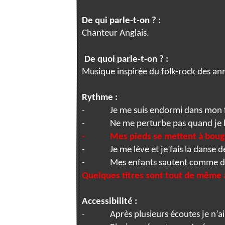
De qui parle-t-on ? :
Chanteur Anglais.
De quoi parle-t-on ? :
Musique inspirée du folk-rock des an
Rythme :
-
Je me suis endormi dans mon 
-
Ne me perturbe pas quand je 
-
Mes pieds se mettent à boug
-
Je me lève et je fais la danse d
-
Mes enfants sautent comme de
Quelques titres sont tout de même a
Accessibilité :
-
Après plusieurs écoutes je n’ai