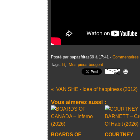
Posté par papasfritas69 à 17:41 -
Commentaires 
Tags:
B
,
Mes pieds bougent
VAN SHE - Idea of happiness (2012)
Vous aimerez aussi :
BOARDS OF
COURTNEY