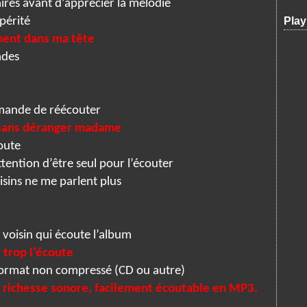
ires avant d’apprécier la mélodie
périté
Play
ment dans ma tête
ades
ande de réécouter
 sans déranger madame
oute
ttention d’être seul pour l’écouter
sins ne me parlent plus
 voisin qui écoute l’album
 trop l’écoute
format non compressé (CD ou autre)
e richesse sonore, facilement écoutable en MP3.