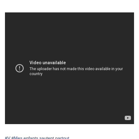
#V
#Mes enfants sautent partout