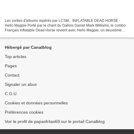
Les sorties d'albums repérés par LCSM... INFLATABLE DEAD HORSE -
Hello Magpie Porté par le chant du Gallois Daniel Mark Williams, le combo
Français Inflatable Dead Horse revient avec Hello Magpie, un deuxième
opus où folk-rock et sonorités bruitistes...
Hébergé par Canalblog
Top articles
Pages
Contact
Signaler un abus
C.G.U.
Cookies et données personnelles
Préférences cookies
Voir le profil de papasfritas69 sur le portail Canalblog