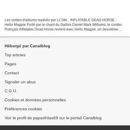
Les sorties d'albums repérés par LCSM... INFLATABLE DEAD HORSE -
Hello Magpie Porté par le chant du Gallois Daniel Mark Williams, le combo
Français Inflatable Dead Horse revient avec Hello Magpie, un deuxième
opus où folk-rock et sonorités bruitistes...
Hébergé par Canalblog
Top articles
Pages
Contact
Signaler un abus
C.G.U.
Cookies et données personnelles
Préférences cookies
Voir le profil de papasfritas69 sur le portail Canalblog