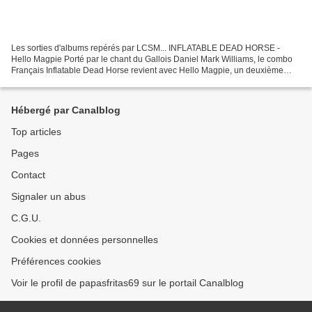
Les sorties d'albums repérés par LCSM... INFLATABLE DEAD HORSE -
Hello Magpie Porté par le chant du Gallois Daniel Mark Williams, le combo
Français Inflatable Dead Horse revient avec Hello Magpie, un deuxième
opus où folk-rock et sonorités bruitistes...
Hébergé par Canalblog
Top articles
Pages
Contact
Signaler un abus
C.G.U.
Cookies et données personnelles
Préférences cookies
Voir le profil de papasfritas69 sur le portail Canalblog