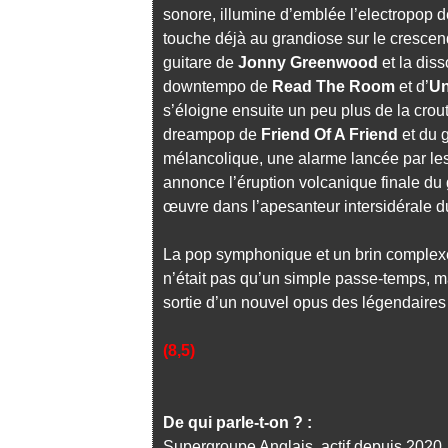
sonore, illumine d’emblée l’electropop
touche déjà au grandiose sur le crescend
guitare de
Jonny Greenwood
et la dis
downtempo de
Read The Room
et d’
Un
s’éloigne ensuite un peu plus de la croute
dreampop de
Friend Of A Friend
et du 
mélancolique, une alarme lancée par le
annonce l’éruption volcanique finale d
œuvre dans l’apesanteur intersidérale 
La pop symphonique et un brin comple
n’était pas qu’un simple passe-temps, mai
sortie d’un nouvel opus des légendaire
(8,5)
De qui parle-t-on ? :
Supergroupe Anglais, actif depuis 202