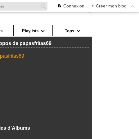
Connexion
+
Créer mon blog
s
Playlists
Tops
opos de papasfritas69
ies d'Albums