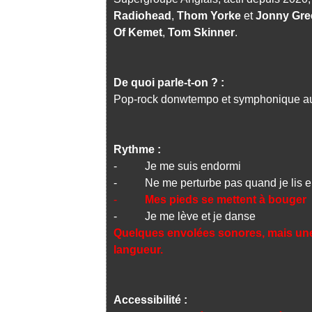
Radiohead
,
Thom Yorke
et
Jonny Gr
Of Kemet
,
Tom Skinner
.
De quoi parle-t-on ? :
Pop-rock donwtempo et symphonique aux
Rythme :
- Je me suis endormi
- Ne me perturbe pas quand je lis 
-
Mes pieds se mettent à bouger
- Je me lève et je danse
Quelques envolées sonores, mais une 
langueur.
Accessibilité :