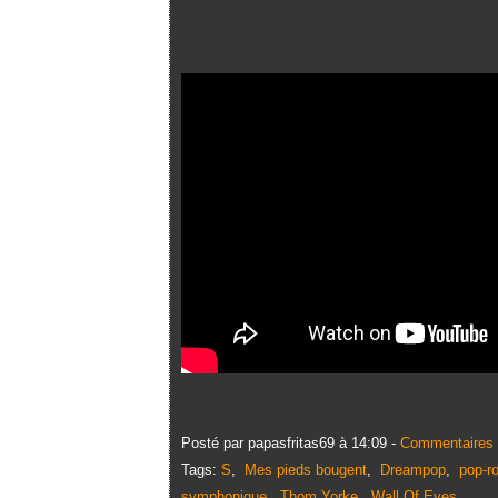
Posté par papasfritas69 à 14:09 -
Commentaires 
Tags:
S
,
Mes pieds bougent
,
Dreampop
,
pop-r
symphonique
,
Thom Yorke
,
Wall Of Eyes