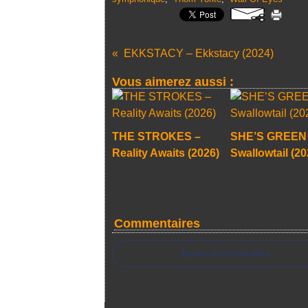
EKKSTACY – Ekkstacy (2024)
Vous aimerez aussi :
THE STROKES –
SHE’S GREEN
Reality Awaits (2026)
Swallowtail (20
Commentaires
Ajouter un commentaire