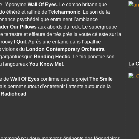
 de l’éponyme
Wall Of Eyes
. Le combo britannique
o éthéré et raffiné de
Teleharmonic
. Le son de la
sonance psychédélique entrainent l’ambiance
der Our Pillows
aux abords du rock. Le supergroupe
 terrestre et effleure de très près la voute céleste sur la
groovy
I Quit
. Après une entame dans l’apathie
s violons du
London Contemporary Orchestra
u gargantuesque
Bending Hectic
. Le trio ponctue son
La C
du langoureux
You Know Me!
.
xe de
Wall Of Eyes
confirme que le projet
The Smile
s permet surtout d’entretenir l’attente autour de la
s
Radiohead
.
0, emmené par deux membres éminents des légendaires