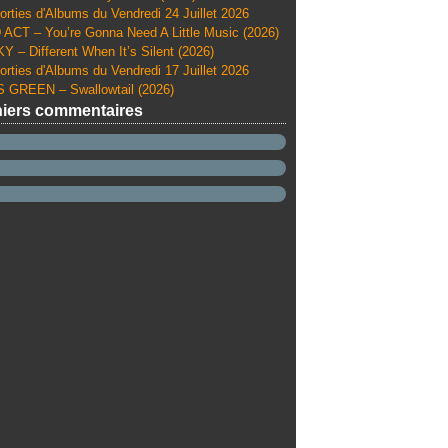
orties d'Albums du Vendredi 24 Juillet 2026
ACT – You’re Gonna Need A Little Music (2026)
Y – Different When It’s Silent (2026)
orties d'Albums du Vendredi 17 Juillet 2026
 GREEN – Swallowtail (2026)
iers commentaires