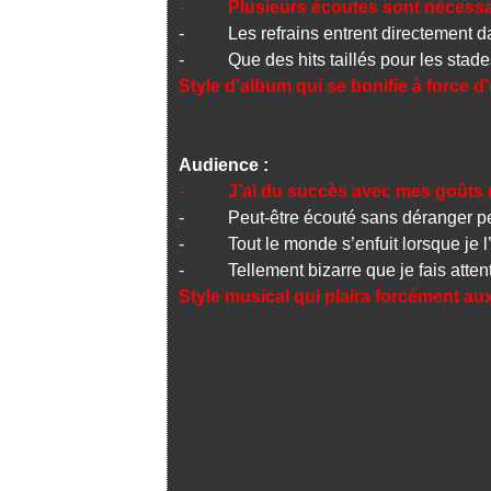
-
Plusieurs écoutes sont nécessa
- Les refrains entrent directement d
- Que des hits taillés pour les stade
Style d’album qui se bonifie à force d
Audience :
-
J’ai du succès avec mes goûts
- Peut-être écouté sans déranger p
- Tout le monde s’enfuit lorsque je l
- Tellement bizarre que je fais attenti
Style musical qui plaira forcément 