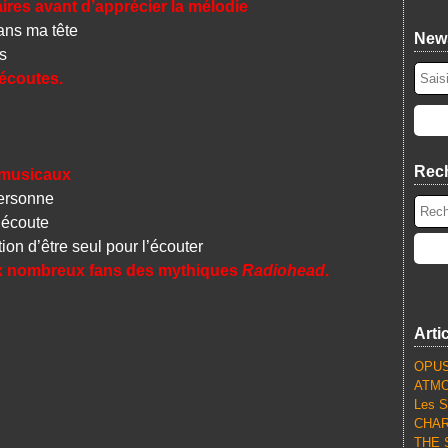
ires avant d’apprécier la mélodie
ans ma tête
News
s
’écoutes.
Rec
 musicaux
ersonne
’écoute
on d’être seul pour l’écouter
aux nombreux fans des mythiques
Radiohead
.
Arti
OPUS
ATMO
Les S
CHARL
THE S