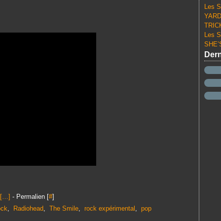
Les S
YARD 
TRICK
Les S
SHE’S
Dern
[
…
]
- Permalien [
#
]
ock
,
Radiohead
,
The Smile
,
rock expérimental
,
pop