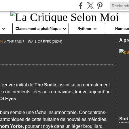
Classement alphabétique
Rythme
Humeur
A pr
24
>
THE SMILE – WALL OF EYES (2024)
d’œuvre initial de
The Smile
, association normalement
 confinements liées au coronavirus, trouve aujourd’hui
 Of Eyes
.
 album semble une tâche insurmontable. Concentrons-
Sort
harmoniques de cette huitaine de nouvelles mélodies.
hom Yorke
, pourtant noyé dans un léger brouillard