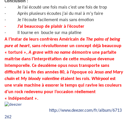
Conclusion :
-
Je l’ai écouté une fois mais c’est une fois de trop
-
Après plusieurs écoutes j’ai du mal à m’y faire
-
Je l’écoute facilement mais sans émotion
-
J’ai beaucoup de plaisir à l’écouter
-
Il tourne en boucle sur ma platine
A l’instar de leurs confrères Américain de
The pains of being
pure at heart
, sans révolutionner un concept déjà beaucoup
« torturé »,
A grave with no name
démontre une parfaite
maitrise dans l’interprétation de cette musique devenue
intemporelle. Ce deuxième opus nous transporte sans
difficulté à la fin des années 80, à l’époque où
Jesus and Mary
chain
et
My bloody valentine
étaient les rois.
Whirpool
est
une vraie machine à essorer le temps qui ravive les couleurs
d’un rock redevenu pour l’occasion réellement
« indépendant ».
http://www.deezer.com/fr/album/6713
262