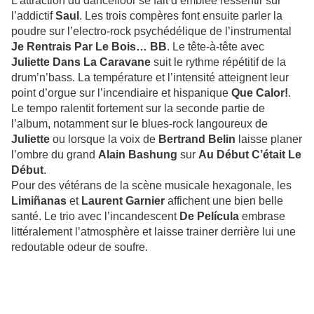
L’attraction du dancefloor se fait d’emblée ressentir sur
l’addictif
Saul
. Les trois compères font ensuite parler la
poudre sur l’electro-rock psychédélique de l’instrumental
Je Rentrais Par Le Bois… BB
. Le tête-à-tête avec
Juliette Dans La Caravane
suit le rythme répétitif de la
drum’n’bass. La température et l’intensité atteignent leur
point d’orgue sur l’incendiaire et hispanique
Que Calor!
.
Le tempo ralentit fortement sur la seconde partie de
l’album, notamment sur le blues-rock langoureux de
Juliette
ou lorsque la voix de
Bertrand Belin
laisse planer
l’ombre du grand
Alain Bashung
sur
Au Début C’était Le
Début
.
Pour des vétérans de la scène musicale hexagonale, les
Limiñanas
et
Laurent Garnier
affichent une bien belle
santé. Le trio avec l’incandescent
De Película
embrase
littéralement l’atmosphère et laisse trainer derrière lui une
redoutable odeur de soufre.