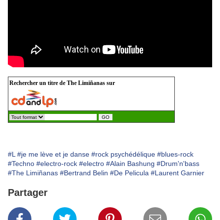
Rechercher un titre de The Limiñanas sur
#L
#je me lève et je danse
#rock psychédélique
#blues-rock
#Techno
#electro-rock
#electro
#Alain Bashung
#Drum'n'bass
#The Limiñanas
#Bertrand Belin
#De Pelicula
#Laurent Garnier
Partager