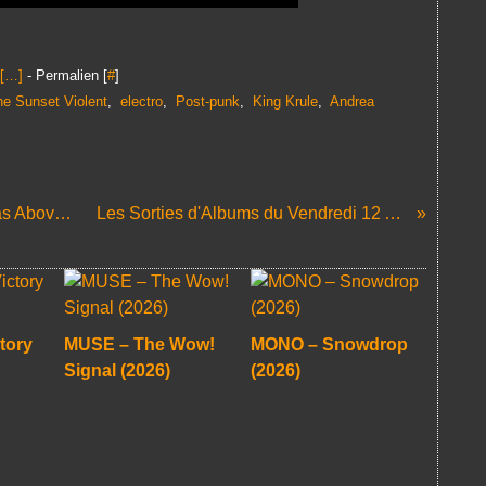
[
…
]
- Permalien [
#
]
he Sunset Violent
,
electro
,
Post-punk
,
King Krule
,
Andrea
VAMPIRE WEEKEND – Only God Was Above Us (2024)
Les Sorties d'Albums du Vendredi 12 Avril 2024
tory
MUSE – The Wow!
MONO – Snowdrop
Signal (2026)
(2026)