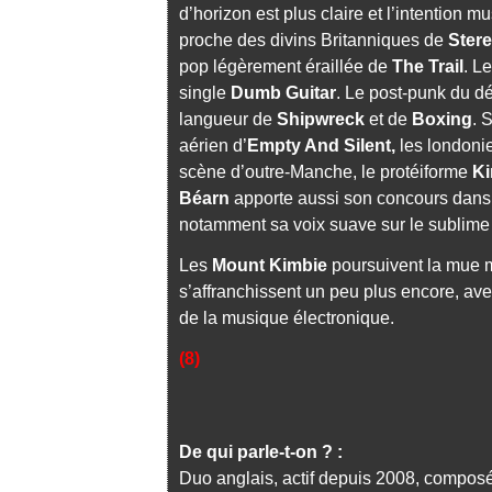
d’horizon est plus claire et l’intention m
proche des divins Britanniques de
Ster
pop légèrement éraillée de
The Trail
. L
single
Dumb Guitar
. Le post-punk du d
langueur de
Shipwreck
et de
Boxing
. 
aérien d’
Empty And Silent,
les londonie
scène d’outre-Manche, le protéiforme
Ki
Béarn
apporte aussi son concours dans 
notamment sa voix suave sur le sublim
Les
Mount Kimbie
poursuivent la mue 
s’affranchissent un peu plus encore, ave
de la musique électronique.
(8)
De qui parle-t-on ? :
Duo anglais, actif depuis 2008, compos