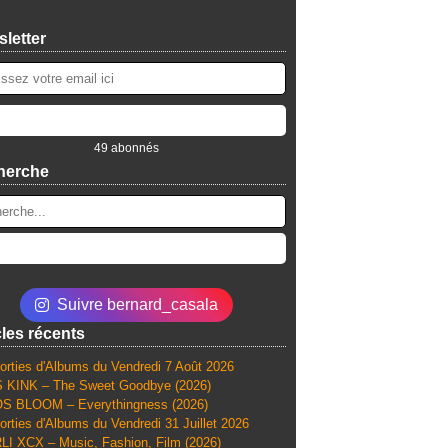
letter
49 abonnés
herche
Suivre bernard_casala
cles récents
orties d'Albums du Vendredi 7 Août 2026
 KINK – The Sweet Goodbye (2026)
S BLOOM – Everythingness (2026)
orties d'Albums du Vendredi 31 Juillet 2026
I XCX – Music, Fashion, Film (2026)