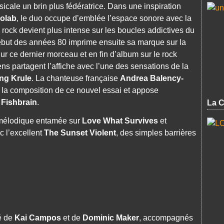
usicale un brin plus fédératrice. Dans une inspiration
eolab
, le duo occupe d’emblée l’espace sonore avec la
e rock devient plus intense sur les boucles addictives du
ébut des années 80 imprime ensuite sa marque sur la
Sur ce dernier morceau et en fin d’album sur le rock
ns partagent l’affiche avec l’une des sensations de la
ng Krule
. La chanteuse française
Andrea Balency-
la composition de ce nouvel essai et appose
e
Fishbrain
.
La C
mélodique entamée sur
Love What Survives
et
c l’excellent
The Sunset Violent
, des simples barrières
é de
Kai Campos
et de
Dominic Maker
, accompagnés