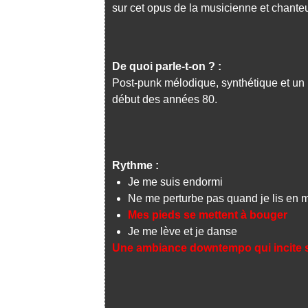
sur cet opus de la musicienne et chante
De
quoi parle-t-on ? :
Post-punk mélodique, synthétique et un 
début des années 80.
Rythme :
Je me suis endormi
Ne me perturbe pas quand je lis en
Mes pieds se mettent à bouger
Je me lève et je danse
Une ambiance downtempo qui incite su