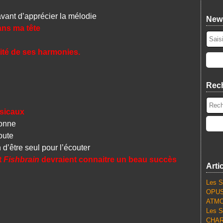
vant d’apprécier la mélodie
News
ans ma tête
ité de ses harmonies.
Rec
sicaux
sonne
oute
 d’être seul pour l’écouter
t
Fishbrain
devraient connaitre un beau succès
Arti
Les S
OPUS
ATMO
Les S
CHARL