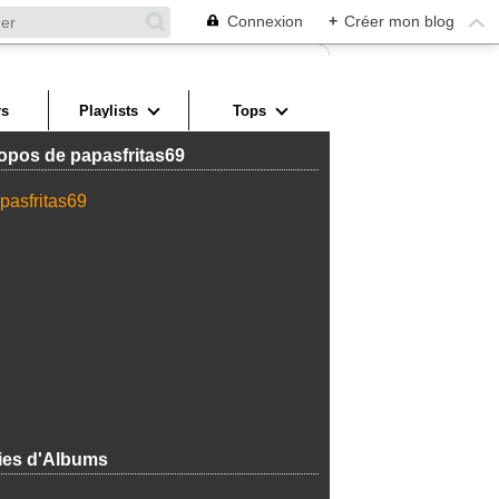
Connexion
+
Créer mon blog
s
Playlists
Tops
opos de papasfritas69
ies d'Albums