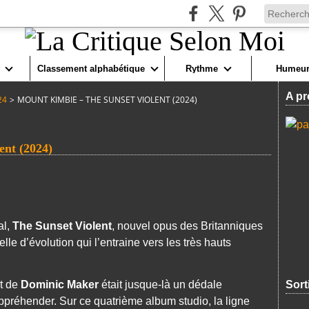
Classement alphabétique
Rythme
Humeur
A pr
24
>
MOUNT KIMBIE – THE SUNSET VIOLENT (2024)
nt (2024)
al,
The Sunset Violent
, nouvel opus des Britanniques
elle d’évolution qui l’entraine vers les très hauts
t de
Dominic Maker
était jusque-là un dédale
Sort
d’appréhender. Sur ce quatrième album studio, la ligne