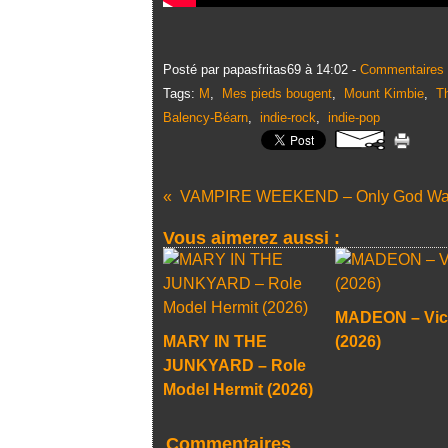
Posté par papasfritas69 à 14:02 -
Commentaires 
Tags:
M
,
Mes pieds bougent
,
Mount Kimbie
,
T
Balency-Béarn
,
indie-rock
,
indie-pop
Vous aimerez aussi :
MADEON – Vic
MARY IN THE
(2026)
JUNKYARD – Role
Model Hermit (2026)
Commentaires