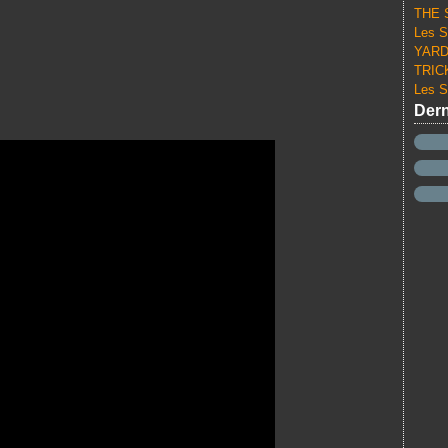
THE S
Les S
YARD 
TRICK
Les S
Dern