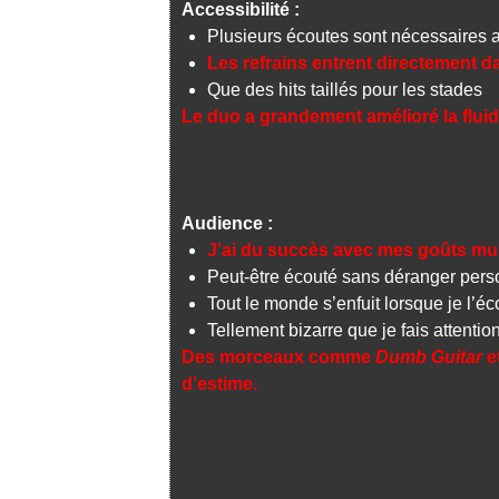
Accessibilité :
Plusieurs écoutes sont nécessaires a
Les refrains entrent directement d
Que des hits taillés pour les stades
Le duo a grandement amélioré la fluid
Audience :
J’ai du succès avec mes goûts mu
Peut-être écouté sans déranger per
Tout le monde s’enfuit lorsque je l’éc
Tellement bizarre que je fais attention
Des morceaux comme
Dumb Guitar
e
d’estime.