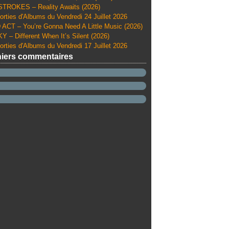
TROKES – Reality Awaits (2026)
orties d'Albums du Vendredi 24 Juillet 2026
ACT – You’re Gonna Need A Little Music (2026)
Y – Different When It’s Silent (2026)
orties d'Albums du Vendredi 17 Juillet 2026
iers commentaires