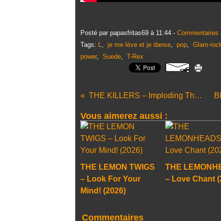
Posté par papasfritas69 à 11:44 -
Commentaires 
Tags:
L
,
je me lève et je danse
,
pop
,
Glam-roc
power
,
Suede
,
T-Rex
THE KILLERS – Imploding The Mirage (2020)
Vous aimerez aussi :
THE LEMON TWIGS
THE LEMONH
– Look For Your
– Love Chant (
Mind! (2026)
Commentaires