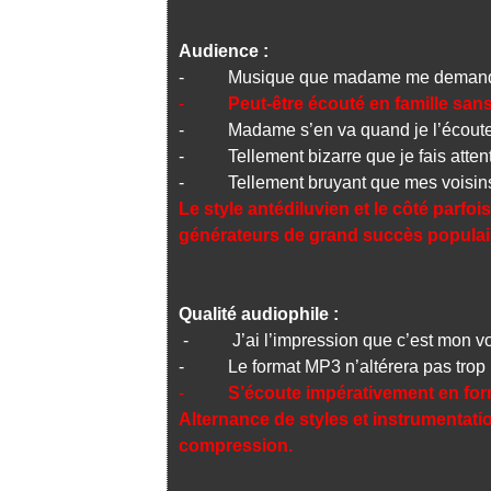
Audience :
- Musique que madame me demande
-
Peut-être écouté en famille sa
- Madame s’en va quand je l’écout
- Tellement bizarre que je fais attenti
- Tellement bruyant que mes voisins 
Le style antédiluvien et le côté parf
générateurs de grand succès populai
Qualité audiophile :
- J’ai l’impression que c’est mon voi
- Le format MP3 n’altérera pas trop 
-
S’écoute impérativement en fo
Alternance de styles et instrumentati
compression.