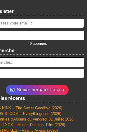
letter
49 abonnés
herche
Suivre bernard_casala
cles récents
 KINK – The Sweet Goodbye (2026)
S BLOOM – Everythingness (2026)
orties d'Albums du Vendredi 31 Juillet 2026
I XCX – Music, Fashion, Film (2026)
TROKES – Reality Awaits (2026)