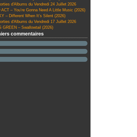
orties d'Albums du Vendredi 24 Juillet 2026
ACT – You’re Gonna Need A Little Music (2026)
Y – Different When It’s Silent (2026)
orties d'Albums du Vendredi 17 Juillet 2026
 GREEN – Swallowtail (2026)
iers commentaires