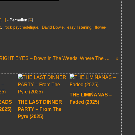
[
…
]
- Permalien [
#
]
k
,
rock psychédélique
,
David Bowie
,
easy listening
,
flower-
BRIGHT EYES – Down In The Weeds, Where The World Once Was (2020)
THE LIMIÑANAS –
EADS
THE LAST DINNER
Faded (2025)
2025)
PARTY – From The
Pyre (2025)