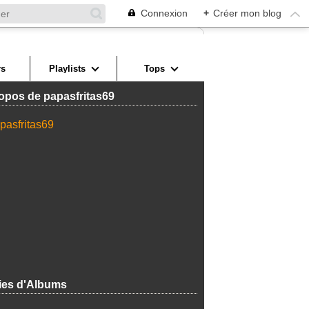
Connexion
+
Créer mon blog
s
Playlists
Tops
opos de papasfritas69
ies d'Albums