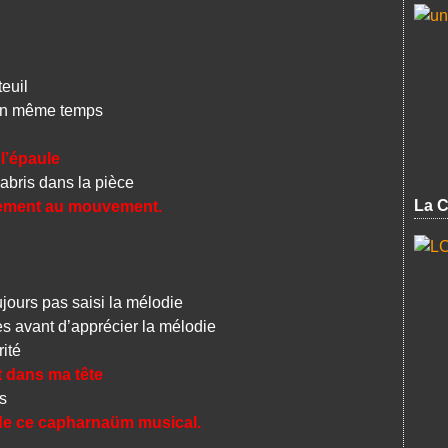
euil
en même temps
 l’épaule
ris dans la pièce
La C
ilement au mouvement.
ours pas saisi la mélodie
 avant d’apprécier la mélodie
ité
t dans ma tête
s
e de ce capharnaüm musical.