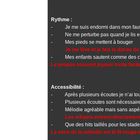
Rythme :
- Je me suis endormi dans mon faut
- Ne me perturbe pas quand je lis 
- Mes pieds se mettent à bouger
-
Je me lève et je fais la danse de
- Mes enfants sautent comme des cab
Le propos souvent joyeux incite fac
Accessibilité :
- Après plusieurs écoutes je n’ai touj
- Plusieurs écoutes sont nécessaires
- Mélodie agréable mais sans aspér
-
Les refrains entrent directemen
- Que des hits taillés pour les stade
Le sens de la mélodie est le fil roug