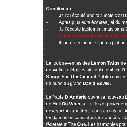
Conclusion :
- Je l’ai écouté une fois mais c’est un
- Après plusieurs écoutes j’ai du mal
- Je l’écoute facilement mais sans 
-
J’ai beaucoup de plaisir à l’écou
- Il tourne en boucle sur ma platine
Le look seventies des
Lemon Twigs
ne 
nouvelles mélodies attisent d’emblée l’im
Songs For The General Public
coincée
un autre du grand
David Bowie
.
La fratrie
D’Addario
ouvre ce nouveau ba
de
Hell On Wheels
. Le flower-power enj
new-yorkais abordent, dans un savant dé
tendances en cours dans les années 70
fédérateur
The One
. Les harmonies pour