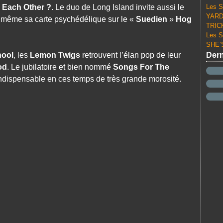
Each Other ?
. Le duo de Long Island invite aussi le
Les S
YARD 
 même sa carte psychédélique sur le «
Suedien
»
Hog
TRICK
Les S
SHE’S
hool
, les
Lemon Twigs
retrouvent l’élan pop de leur
Dern
od
. Le jubilatoire et bien nommé
Songs For The
ndispensable en ces temps de très grande morosité.