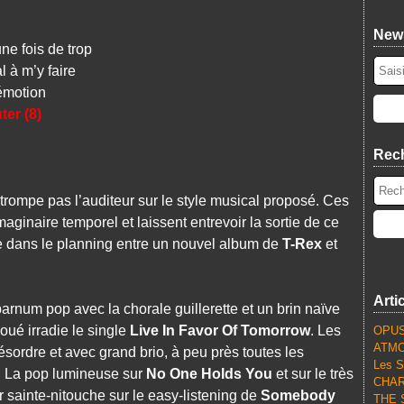
News
e fois de trop
 à m’y faire
émotion
ter (8)
Rec
trompe pas l’auditeur sur le style musical proposé. Ces
aginaire temporel et laissent entrevoir la sortie de ce
 dans le planning entre un nouvel album de
T-Rex
et
Arti
rnum pop avec la chorale guillerette et un brin naïve
oué irradie le single
Live In Favor Of Tomorrow
. Les
OPUS
ATMO
sordre et avec grand brio, à peu près toutes les
Les S
. La pop lumineuse sur
No One Holds You
et sur le très
CHARL
 sainte-nitouche sur le easy-listening de
Somebody
THE S