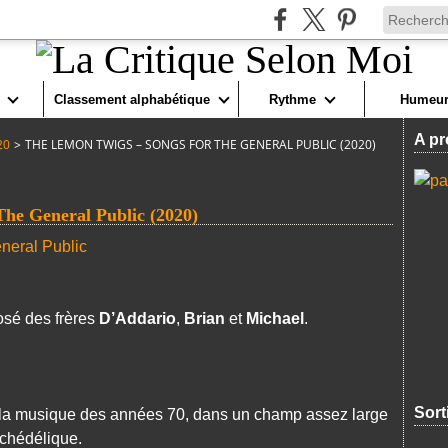
Classement alphabétique
Rythme
Humeur
A pr
20
>
THE LEMON TWIGS – SONGS FOR THE GENERAL PUBLIC (2020)
 General Public (2020)
osé des frères
D’Addario
,
Brian
et
Michael
.
Sort
 la musique des années 70, dans un champ assez large
ychédélique.