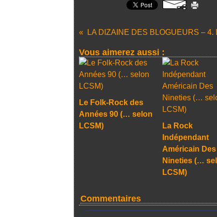
Vous aimerez aussi :
Le Folk-Rock des
Années 90 (… selon
LCSM)
La Rock
Indépendant
Américain Des
Nineties (… se
LCSM)
Commentaires