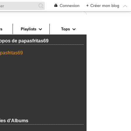
Connexion
+
Créer mon blog
s
Playlists
Tops
opos de papasfritas69
ies d'Albums