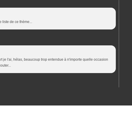
e liste de ce thème...
rt je l'ai, hélas, beaucoup trop entendue à n'importe quelle occasion
outer...
ail Canalblog
Top articles
Contact
Signaler un abus
C.G.U.
Cookies et donn