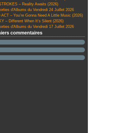
TROKES – Reality Awaits (2026)
orties d'Albums du Vendredi 24 Juillet 2026
ACT – You’re Gonna Need A Little Music (2026)
Y – Different When It’s Silent (2026)
orties d'Albums du Vendredi 17 Juillet 2026
iers commentaires