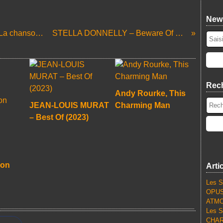
News
LA DIZAINE DES BLOGUEURS – 4. La chanson Du Déclic Musical
STELLA DONNELLY – Beware Of The Dogs (2019)
Rec
Andy Rourke, This
JEAN-LOUIS MURAT
Charming Man
– Best Of (2023)
lon
Arti
Les S
OPUS
ATMO
Les S
CHARL