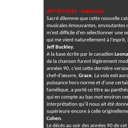
JEFF BUCKLEY - Hallelujah
Sacré dilemme que cette nouvelle catég
musicales émouvantes, envoutantes ou
m’est difficile d’en sélectionner une s
qui me vient naturellement à l’esprit,
Jeff Buckley
.
A la base écrite par le canadien
Leona
de la chanson furent légèrement modi
années 90, c’est cette dernière versi
chef-d’œuvre,
Grace
. La voix extraor
puissance hors-norme et d’une certai
famélique, a porté ce titre au panthéo
qui en compte au bas mot environ cen
interprétation qu’il nous ait été don
supérieure encore à celle originellem
Cohen
.
Le décès au soir des années 90 de cet a