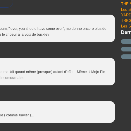
THE S
Les S
YARD 
TRICK
Les S
'album, "lover, you should have come over", me donne encore plus de
Dern
e le choeur à la voix de buckley
le me fait quand même (presque) autant d'effet... Même si Mojo Pin
 incontournable.
e ( comme Xavier )...