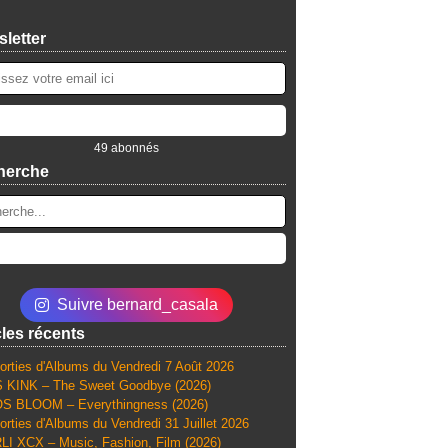
letter
49 abonnés
herche
Suivre bernard_casala
cles récents
orties d'Albums du Vendredi 7 Août 2026
 KINK – The Sweet Goodbye (2026)
S BLOOM – Everythingness (2026)
orties d'Albums du Vendredi 31 Juillet 2026
I XCX – Music, Fashion, Film (2026)