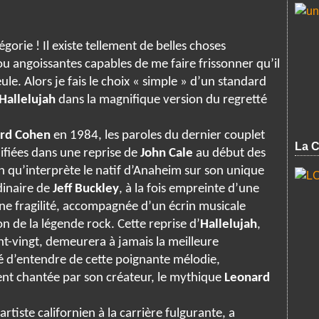
orie ! Il existe tellement de belles choses
 angoissantes capables de me faire frissonner qu’il
eule. Alors je fais le choix « simple » d’un standard
Hallelujah
dans la magnifique version du regretté
rd Cohen
en 1984, les paroles du dernier couplet
La C
fiées dans une reprise de
John Cale
au début des
on qu’interprète le natif d’Anaheim sur son unique
dinaire de
Jeff Buckley
, à la fois empreinte d’une
ne fragilité, accompagnée d’un écrin musicale
n de la légende rock. Cette reprise d’
Hallelujah
,
t-vingt, demeurera à jamais la meilleure
né d’entendre de cette poignante mélodie,
ent chantée par son créateur, le mythique
Leonard
rtiste californien à la carrière fulgurante, a