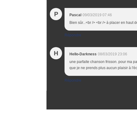
P
Pascal
09/03/2019 07:46
Bien sûr...<br /> <br /> à placer en haut d
Répondre
H
Hello-Darkness
08/03/2019 23:06
une parfaite chanson frisson. pour ma pa
que je ne prends plus aucun plaisir à l'éc
Répondre
Voir le profil de
papasfritas69
sur le port