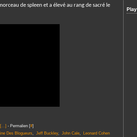
 morceau de spleen et a élevé au rang de sacré le
Play
[
…
]
- Permalien [
#
]
ine Des Blogueurs
,
Jeff Buckley
,
John Cale
,
Leonard Cohen