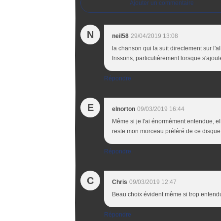
Ajouter un commentaire
N
neil58
29/04/2019 13:08
la chanson qui la suit directement sur l
frissons, particulièrement lorsque s'ajout
Répondre
E
elnorton
09/03/2019 16:44
Même si je l'ai énormément entendue, el
reste mon morceau préféré de ce disque
Répondre
C
Chris
09/03/2019 12:47
Beau choix évident même si trop entendu
Répondre