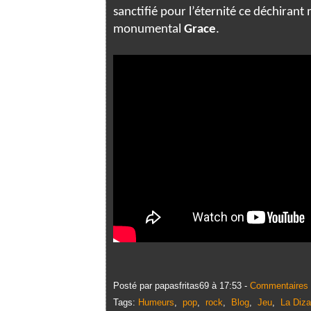
sanctifié pour l’éternité ce déchirant
monumental
Grace
.
Posté par papasfritas69 à 17:53 -
Commentaires 
Tags:
Humeurs
,
pop
,
rock
,
Blog
,
Jeu
,
La Diza