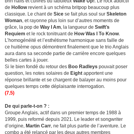
brin naïfs et cuivrés du fabuleux
Wake Up!
. Le rock addictif
de
Hollow
revient à un schéma britpop beaucoup plus
classique. Le chant de
Sice
se fait plus soul sur
Skeleton
Woman
, et rayonne plus loin sur d’autres moments de
grâce, la pop de
Way I Am
, la langueur de
Swift’s
Requiem
et le rock tonitruant de
How Was I To Know
.
L’homogénéité et l’esthétisme harmonique sans faille de
ce huitième opus démontrent finalement que le trio Anglais
aura dans sa seconde partie de carrière encore quelques
belles cartes à jouer.
Si le bien fondé du retour des
Boo Radleys
pouvait poser
question, les notes solaires de
Eight
apportent une
réponse brillante et se chargent de balayer au moins pour
quelques temps cette déplaisante interrogation.
(7,5)
De qui parle-t-on ? :
Groupe Anglais, actif dans un premier temps de 1988 à
1999, puis reformé depuis 2021. Le leader et songwriter
d’origine,
Martin Carr
, ne fait plus partie de l’aventure. Le
combo a été relancé par les deux autres membres