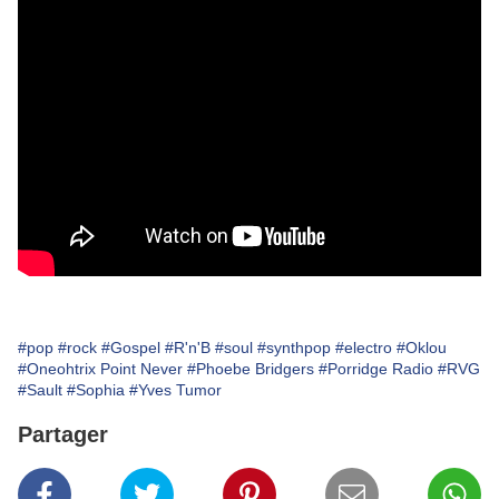
#pop
#rock
#Gospel
#R'n'B
#soul
#synthpop
#electro
#Oklou
#Oneohtrix Point Never
#Phoebe Bridgers
#Porridge Radio
#RVG
#Sault
#Sophia
#Yves Tumor
Partager