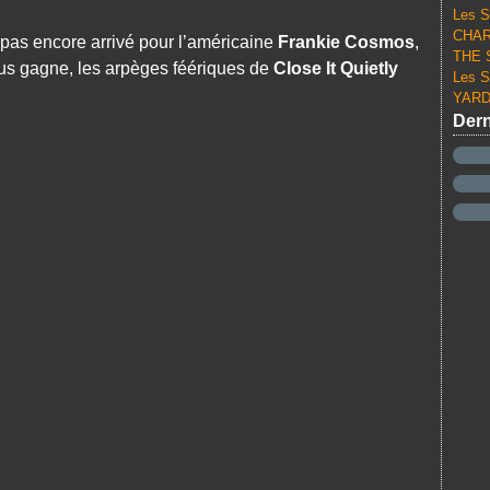
Les S
CHARL
 pas encore arrivé pour l’américaine
Frankie Cosmos
,
THE S
nous gagne, les arpèges féériques de
Close It Quietly
Les S
YARD 
Dern