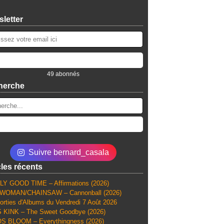
letter
49 abonnés
herche
Suivre bernard_casala
cles récents
Y GOOD TIME – Affirmations (2026)
WOMAN/CHAINSAW – Cannonball (2026)
orties d'Albums du Vendredi 7 Août 2026
 KINK – The Sweet Goodbye (2026)
S BLOOM – Everythingness (2026)