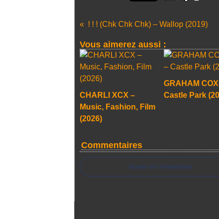
! ! ! (Chk Chk Chk) – Wallop (2019)
Vous aimerez aussi :
GRAHAM COX
CHARLI XCX –
Castle Park (2
Music, Fashion, Film
(2026)
Commentaires
Ajouter un commentaire