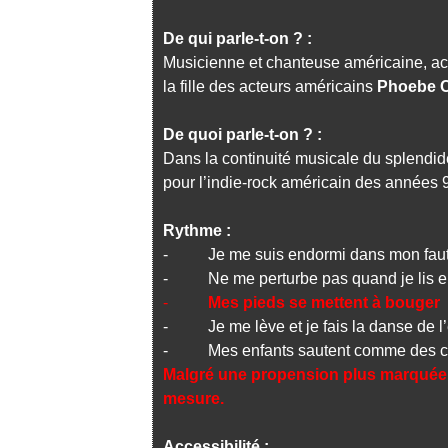
De qui parle-t-on ? :
Musicienne et chanteuse américaine, ac
la fille des acteurs américains
Phoebe 
De quoi parle-t-on ? :
Dans la continuité musicale du splendi
pour l’indie-rock américain des années 9
Rythme :
- Je me suis endormi dans mon faut
- Ne me perturbe pas quand je lis 
-
Mes pieds se mettent à bouger
- Je me lève et je fais la danse de l
- Mes enfants sautent comme des cab
Malgré une propension plus marquée pou
mesure.
Accessibilité :