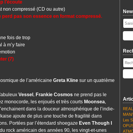
p l’écoute
 non compressé (CD ou autre)
News
ne perd pas son essence en format compressé.
e fois de trop
 à m’y faire
Rec
émotion
ter (7)
 cosmique de l’américaine
Greta Kline
sur un quatrième
 fabuleux
Vessel
,
Frankie Cosmos
ne prend pas le
Arti
ez monocorde, les enjoués et très courts
Moonsea
,
s’enchainent dans la douceur atmosphérique de l’indie-
REALL
MAN/
rkaise ajoute de plus une touche de fragilité dans
Les S
tions. Portées par l’étendard shoegaze
Even Though I
OPUS
t du rock américain des années 90, les vingt-et-unes
ATMO