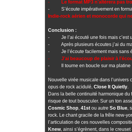
-
Le format MP3 n’altérera pas tro
- S’écoute impérativement en format
Indie-rock aérien et monocorde qui 
Conclusion :
- Je l’ai écouté une fois mais c’est un
- Après plusieurs écoutes j’ai du mal
- Je l’écoute facilement mais sans 
-
J’ai beaucoup de plaisir à l’écou
- Il tourne en boucle sur ma platine
Nouvelle virée musicale dans l’univers
opus de rock acidulé,
Close It Quietly
.
Dans la belle continuité harmonique du
risque de tout bousculer. Sur un ton ass
Cosmic Shop
,
41st
ou autre
So Blue
, 
rock. Le chant gracile de la frêle new-yo
l’articulation de ces nouvelles composi
Knew
, ainsi s’égrènent, dans le creuse