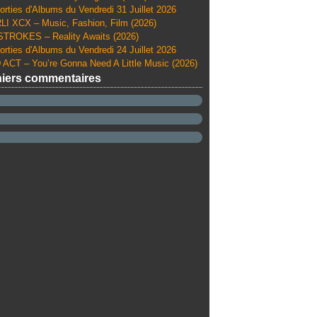
orties d'Albums du Vendredi 31 Juillet 2026
I XCX – Music, Fashion, Film (2026)
TROKES – Reality Awaits (2026)
orties d'Albums du Vendredi 24 Juillet 2026
ACT – You’re Gonna Need A Little Music (2026)
iers commentaires