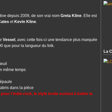
tive depuis 2009, de son vrai nom
Greta Kline
. Elle est
Cates
et
Kevin Kline
.
de
Vessel
, avec cette fois-ci une tendance plus marquée
0 que pour la langueur du folk.
La C
euil
en même temps
’épaule
ris dans la pièce
r l’indie-rock, le style incite surtout à battre la