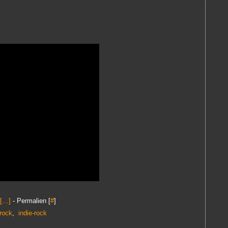
[
…
]
- Permalien [
#
]
rock
,
indie-rock