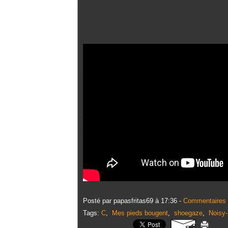
Posté par papasfritas69 à 17:36 -
Commentaires 
Tags:
C
,
Mes pieds bougent
,
shoegaze
,
Noisy-