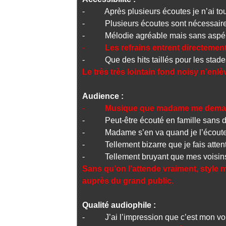
- Après plusieurs écoutes je n’ai touj
- Plusieurs écoutes sont nécessaires
- Mélodie agréable mais sans aspér
-
Les refrains entrent directemen
- Que des hits taillés pour les stade
Le très très lointain fond noisy n’enl
Audience :
-
Musique que madame me deman
- Peut-être écouté en famille sans 
- Madame s’en va quand je l’écout
- Tellement bizarre que je fais attenti
- Tellement bruyant que mes voisins 
Sans qu’on l’attende vraiment, style 
auprès du grand public.
Qualité audiophile :
- J’ai l’impression que c’est mon voi