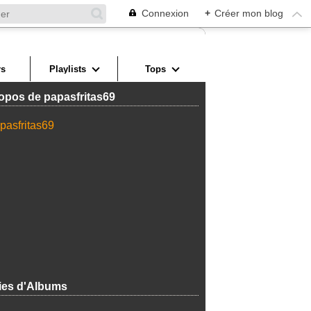
Connexion
+
Créer mon blog
s
Playlists
Tops
opos de papasfritas69
ies d'Albums