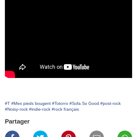
#T
#Mes pieds bougent
#Totorro
#Sofa So Good
#post-rock
#Noisy-rock
#indie-rock
#rock français
Partager