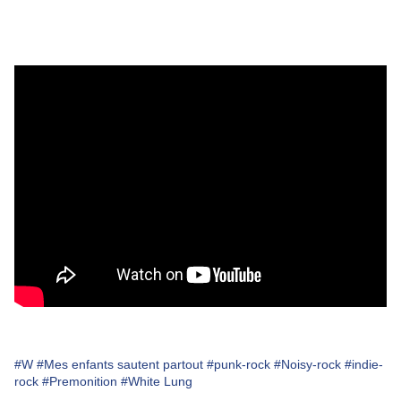
#W
#Mes enfants sautent partout
#punk-rock
#Noisy-rock
#indie-
rock
#Premonition
#White Lung