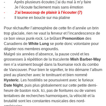
- Après plusieurs écoutes j’ai du mal à m’y faire
- Je l’écoute facilement mais sans émotion
-
J’ai beaucoup de plaisir à l’écouter (7)
- Il tourne en boucle sur ma platine
Pour réchauffer l’atmosphère de cette fin d’année un brin
trop glaciale, rien ne vaut la ferveur et l’incandescence de
ce bon vieux punk-rock. Le brûlant
Premonition
des
Canadiens de
White Lung
se porte donc volontaire pour
dégeler nos membres engourdis.
Malgré six années d’absence, la pause covid et les
grossesses à répétition de la truculente
Mish Barber-Way
rien n’a vraiment bougé dans la fournaise rock du combo
de Vancouver. Pour bien le signifier, le trio démarre l’album
pied au plancher avec le tonitruant et bien nommé
Hysteric
. Les hostilités se poursuivent avec le furieux
Date Night
, puis plus globalement sur cette petite demi-
heure de baston rock. Ici, pas de fioritures ou de vaines
tentatives de recherches harmoniques, la vélocité et la
brutalité sont les constantes musicales des nord-