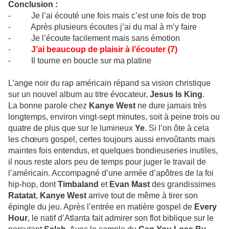
Conclusion :
- Je l’ai écouté une fois mais c’est une fois de trop
- Après plusieurs écoutes j’ai du mal à m’y faire
- Je l’écoute facilement mais sans émotion
-
J’ai beaucoup de plaisir à l’écouter (7)
- Il tourne en boucle sur ma platine
L’ange noir du rap américain répand sa vision christique
sur un nouvel album au titre évocateur,
Jesus Is King
.
La bonne parole chez
Kanye West
ne dure jamais très
longtemps, environ vingt-sept minutes, soit à peine trois ou
quatre de plus que sur le lumineux
Ye
. Si l’on ôte à cela
les chœurs gospel, certes toujours aussi envoûtants mais
maintes fois entendus, et quelques bondieuseries inutiles,
il nous reste alors peu de temps pour juger le travail de
l’américain. Accompagné d’une armée d’apôtres de la foi
hip-hop, dont
Timbaland
et
Evan Mast
des grandissimes
Ratatat
,
Kanye West
arrive tout de même à tirer son
épingle du jeu. Après l’entrée en matière gospel de
Every
Hour
, le natif d’Atlanta fait admirer son flot biblique sur le