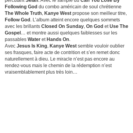
percutant
Selah
. Avec le sample du
Can You Lose By
Following God
du combo américain de soul chrétienne
The Whole Truth
,
Kanye West
propose son meilleur titre,
Follow God
. L’album atteint encore quelques sommets
avec les brillants
Closed On Sunday
,
On God
et
Use The
Gospel
… et montre aussi quelques faiblesses sur les
passables
Water
et
Hands On
.
Avec
Jesus Is King
,
Kanye West
semble vouloir oublier
ses frasques, faire acte de contrition et s’en remet donc
naturellement à dieu. Le miracle n’est pas encore au
rendez-vous mais le chemin de la rédemption n’est
vraisemblablement plus très loin…